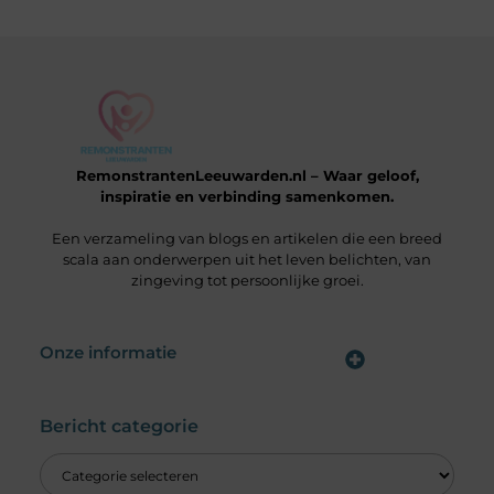
RemonstrantenLeeuwarden.nl – Waar geloof,
inspiratie en verbinding samenkomen.
Een verzameling van blogs en artikelen die een breed
scala aan onderwerpen uit het leven belichten, van
zingeving tot persoonlijke groei.
Onze informatie
Wat is een Linkbuilding Platform & Hoe Pak Jij het Goed Aan?
Verdien Geld met je Website: Alles wat je moet weten om online inkomsten te genereren
Bericht categorie