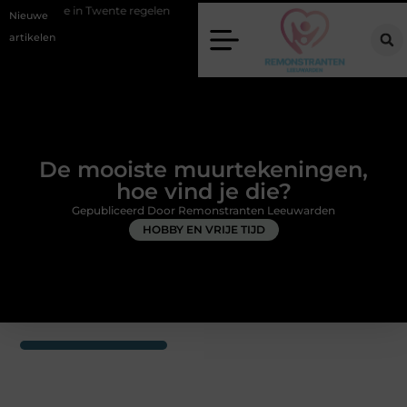
wente regelen
Wat zero-click search betekent voor de toekomst van o
Nieuwe
artikelen
De mooiste muurtekeningen,
hoe vind je die?
Gepubliceerd Door Remonstranten Leeuwarden
HOBBY EN VRIJE TIJD