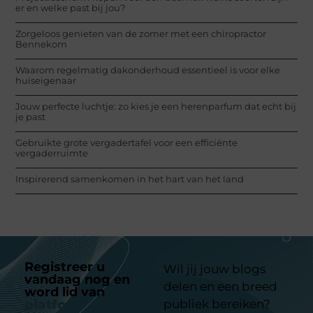
er en welke past bij jou?
Zorgeloos genieten van de zomer met een chiropractor
Bennekom
Waarom regelmatig dakonderhoud essentieel is voor elke
huiseigenaar
Jouw perfecte luchtje: zo kies je een herenparfum dat echt bij
je past
Gebruikte grote vergadertafel voor een efficiënte
vergaderruimte
Inspirerend samenkomen in het hart van het land
Registreer u
Wil jij jouw blogs
vandaag nog en
delen en een breed
word lid van
ons
platform
publiek bereiken?