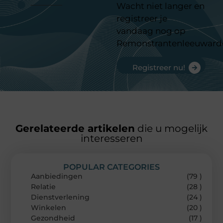
Wacht niet langer en
registreer je
vandaag nog op
Remonstrantenleeuward
Registreer nu!
Gerelateerde artikelen
die u mogelijk
interesseren
POPULAR CATEGORIES
Aanbiedingen
(79 )
Relatie
(28 )
Dienstverlening
(24 )
Winkelen
(20 )
Gezondheid
(17 )