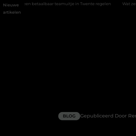
n betaalbaar teamuitje in Twente regelen
Wat zero-click searc
Nieuwe
artikelen
Gepubliceerd Door R
BLOG