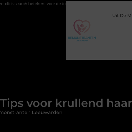
h betekent voor de toekomst van online zichtbaarheid
Buitenge
Uit De M
Tips voor krullend haa
emonstranten Leeuwarden