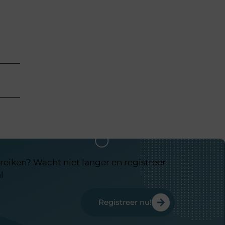
reiken? Wacht niet langer en registreer
l
Registreer nu!