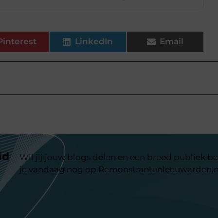
Pinterest
LinkedIn
Email
id
Wil jij jouw blogs delen en een breed publiek be
je vandaag nog op Remonstrantenleeuwarden.n