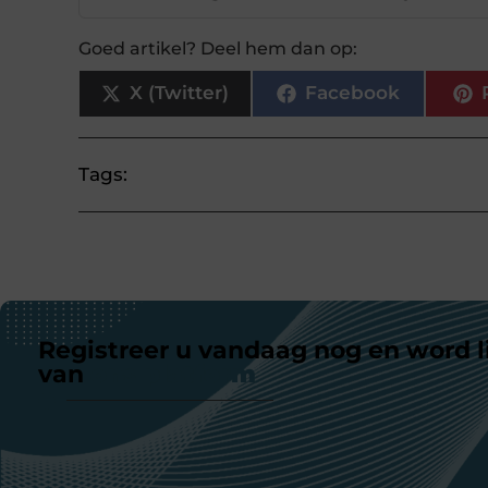
Goed artikel? Deel hem dan op:
X (Twitter)
Facebook
Tags:
Registreer u vandaag nog en word l
van
ons platform