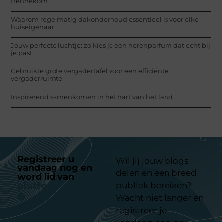
Bennekom
Waarom regelmatig dakonderhoud essentieel is voor elke
huiseigenaar
Jouw perfecte luchtje: zo kies je een herenparfum dat echt bij
je past
Gebruikte grote vergadertafel voor een efficiënte
vergaderruimte
Inspirerend samenkomen in het hart van het land
Registreer u
Wil jij jouw blogs
vandaag nog en
delen en een breed
word lid van
ons
platform
publiek bereiken?
Wacht niet langer en
registreer je