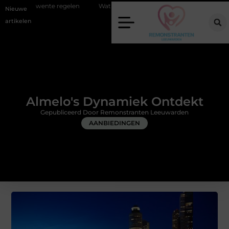
gelen
Wat zero-click search betekent voor de toekomst van online zic
Nieuwe
artikelen
Almelo's Dynamiek Ontdekt
Gepubliceerd Door Remonstranten Leeuwarden
AANBIEDINGEN