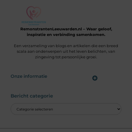
RemonstrantenLeeuwarden.nl – Waar geloof,
inspiratie en verbinding samenkomen.
Een verzameling van blogs en artikelen die een breed
scala aan onderwerpen uit het leven belichten, van
zingeving tot persoonlijke groei.
Onze informatie
Wat is een Linkbuilding Platform & Hoe Pak Jij het Goed Aan?
Verdien Geld met je Website: Alles wat je moet weten om online inkomsten te genereren
Bericht categorie