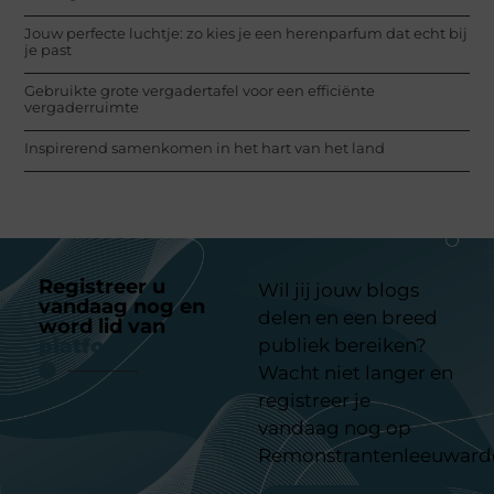
Jouw perfecte luchtje: zo kies je een herenparfum dat echt bij
je past
Gebruikte grote vergadertafel voor een efficiënte
vergaderruimte
Inspirerend samenkomen in het hart van het land
Registreer u
Wil jij jouw blogs
vandaag nog en
delen en een breed
word lid van
ons
platform
publiek bereiken?
Wacht niet langer en
registreer je
vandaag nog op
Remonstrantenleeuward