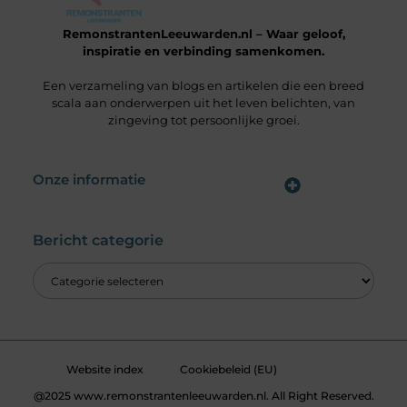
RemonstrantenLeeuwarden.nl – Waar geloof,
inspiratie en verbinding samenkomen.
Een verzameling van blogs en artikelen die een breed
scala aan onderwerpen uit het leven belichten, van
zingeving tot persoonlijke groei.
Onze informatie
Wat is een Linkbuilding Platform & Hoe Pak Jij het Goed Aan?
Verdien Geld met je Website: Alles wat je moet weten om online inkomsten te genereren
Bericht categorie
Website index
Cookiebeleid (EU)
@2025 www.remonstrantenleeuwarden.nl. All Right Reserved.