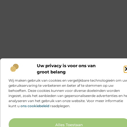
Uw privacy is voor ons van
groot belang
Wij maken gebruik van cookies en vergelijkbare technologieën om u
gebruikservaring te verbeteren en beter af te stemmen op uw
behoeften. Deze cookies kunnen voor diverse doeleinden worden
ingezet, zoals het aanbieden van gepersonaliseerde advertenties en h
analyseren van het gebruik van onze website. Voor meer informatie
kunt u
ons cookiebeleid
raadplegen.
Ga N
Alles Toestaan