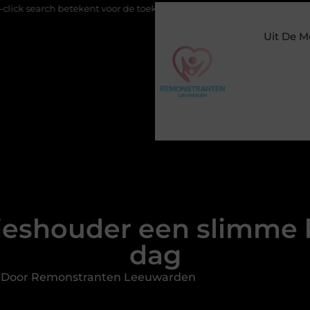
 voor de toekomst van online zichtbaarheid
Buitengesloten in 
Uit De M
eshouder een slimme ke
dag
d Door Remonstranten Leeuwarden