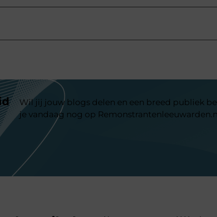
id
Wil jij jouw blogs delen en een breed publiek be
je vandaag nog op Remonstrantenleeuwarden.n