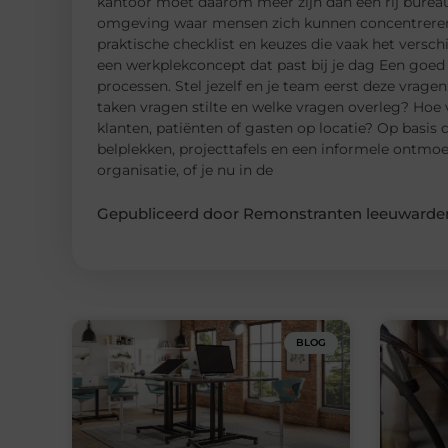
kantoor moet daarom meer zijn dan een rij bureau
omgeving waar mensen zich kunnen concentreren, 
praktische checklist en keuzes die vaak het versch
een werkplekconcept dat past bij je dag Een goed 
processen. Stel jezelf en je team eerst deze vrag
taken vragen stilte en welke vragen overleg? Hoe 
klanten, patiënten of gasten op locatie? Op basis
belplekken, projecttafels en een informele ontmo
organisatie, of je nu in de
Gepubliceerd door Remonstranten leeuwarden
BLOG