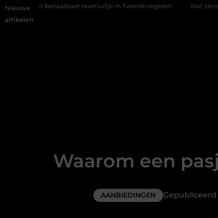
ar teamuitje in Twente regelen
Wat zero-click search betekent
Nieuwe
artikelen
Waarom een pasj
Gepubliceer
AANBIEDINGEN