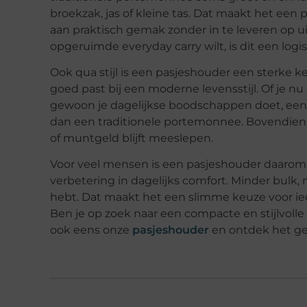
broekzak, jas of kleine tas. Dat maakt het ee
aan praktisch gemak zonder in te leveren op uitst
opgeruimde everyday carry wilt, is dit een logi
Ook qua stijl is een pasjeshouder een sterke 
goed past bij een moderne levensstijl. Of je n
gewoon je dagelijkse boodschappen doet, een c
dan een traditionele portemonnee. Bovendien 
of muntgeld blijft meeslepen.
Voor veel mensen is een pasjeshouder daarom 
verbetering in dagelijks comfort. Minder bulk,
hebt. Dat maakt het een slimme keuze voor i
Ben je op zoek naar een compacte en stijlvolle 
ook eens onze
pasjeshouder
en ontdek het g