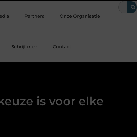
Amsterdam? Zo kom je snel weer binnen
Zwarte houten jaloezieën
edia
Partners
Onze Organisatie
Schrijf mee
Contact
uze is voor elke