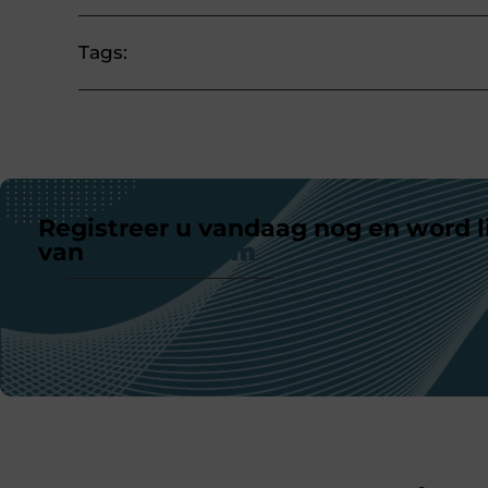
Tags:
Registreer u vandaag nog en word l
van
ons platform