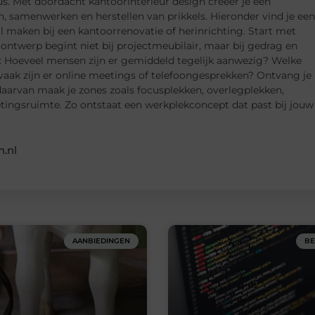
s. Met doordacht kantoorinterieur design creëer je een
samenwerken en herstellen van prikkels. Hieronder vind je een
il maken bij een kantoorrenovatie of herinrichting. Start met
ontwerp begint niet bij projectmeubilair, maar bij gedrag en
en: Hoeveel mensen zijn er gemiddeld tegelijk aanwezig? Welke
vaak zijn er online meetings of telefoongesprekken? Ontvang je
 daarvan maak je zones zoals focusplekken, overlegplekken,
etingsruimte. Zo ontstaat een werkplekconcept dat past bij jouw
.nl
AANBIEDINGEN
BE