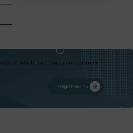
reiken? Wacht niet langer en registreer
l
Registreer nu!