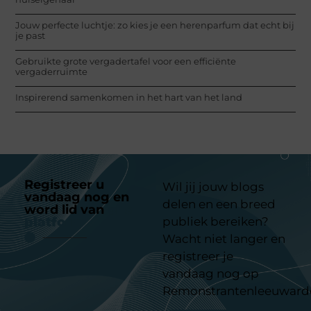
Jouw perfecte luchtje: zo kies je een herenparfum dat echt bij
je past
Gebruikte grote vergadertafel voor een efficiënte
vergaderruimte
Inspirerend samenkomen in het hart van het land
Registreer u
Wil jij jouw blogs
vandaag nog en
delen en een breed
word lid van
ons
platform
publiek bereiken?
Wacht niet langer en
registreer je
vandaag nog op
Remonstrantenleeuward