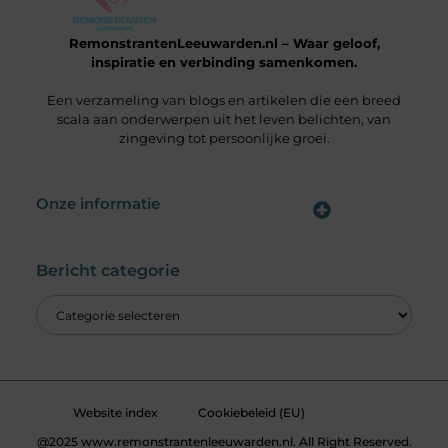
RemonstrantenLeeuwarden.nl – Waar geloof,
inspiratie en verbinding samenkomen.
Een verzameling van blogs en artikelen die een breed
scala aan onderwerpen uit het leven belichten, van
zingeving tot persoonlijke groei.
Onze informatie
Wat is een Linkbuilding Platform & Hoe Pak Jij het Goed Aan?
Verdien Geld met je Website: Alles wat je moet weten om online inkomsten te genereren
Bericht categorie
Website index
Cookiebeleid (EU)
@2025 www.remonstrantenleeuwarden.nl. All Right Reserved.