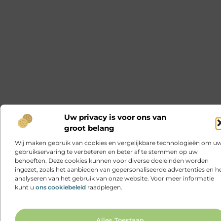
Uw privacy is voor ons van
groot belang
Wij maken gebruik van cookies en vergelijkbare technologieën om u
gebruikservaring te verbeteren en beter af te stemmen op uw
behoeften. Deze cookies kunnen voor diverse doeleinden worden
ingezet, zoals het aanbieden van gepersonaliseerde advertenties en h
analyseren van het gebruik van onze website. Voor meer informatie
kunt u
ons cookiebeleid
raadplegen.
Ga N
Alles Toestaan