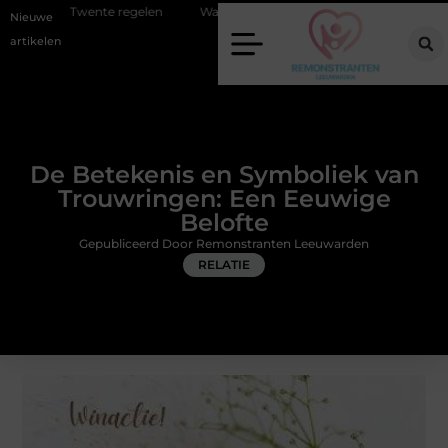
egelen
Wat zero-click search betekent voor de toekomst van online z
Nieuwe
artikelen
De Betekenis en Symboliek van
Trouwringen: Een Eeuwige
Belofte
Gepubliceerd Door Remonstranten Leeuwarden
RELATIE