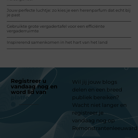
Jouw perfecte luchtje: zo kies je een herenparfum dat echt bij
je past
Gebruikte grote vergadertafel voor een efficiënte
vergaderruimte
Inspirerend samenkomen in het hart van het land
Registreer u
Wil jij jouw blogs
vandaag nog en
delen en een breed
word lid van
ons
platform
publiek bereiken?
Wacht niet langer en
registreer je
vandaag nog op
Remonstrantenleeuward