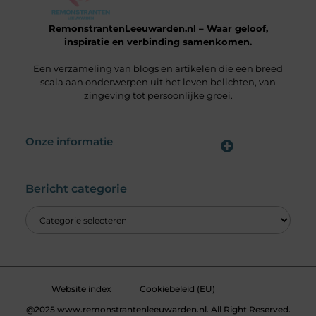
RemonstrantenLeeuwarden.nl – Waar geloof,
inspiratie en verbinding samenkomen.
Een verzameling van blogs en artikelen die een breed
scala aan onderwerpen uit het leven belichten, van
zingeving tot persoonlijke groei.
Onze informatie
Wat is een Linkbuilding Platform & Hoe Pak Jij het Goed Aan?
Verdien Geld met je Website: Alles wat je moet weten om online inkomsten te genereren
Bericht categorie
Website index
Cookiebeleid (EU)
@2025 www.remonstrantenleeuwarden.nl. All Right Reserved.