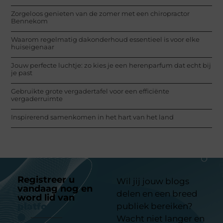
Zorgeloos genieten van de zomer met een chiropractor
Bennekom
Waarom regelmatig dakonderhoud essentieel is voor elke
huiseigenaar
Jouw perfecte luchtje: zo kies je een herenparfum dat echt bij
je past
Gebruikte grote vergadertafel voor een efficiënte
vergaderruimte
Inspirerend samenkomen in het hart van het land
Registreer u
Wil jij jouw blogs
vandaag nog en
delen en een breed
word lid van
ons
platform
publiek bereiken?
Wacht niet langer en