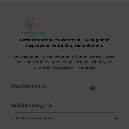
RemonstrantenLeeuwarden.nl – Waar geloof,
inspiratie en verbinding samenkomen.
Een verzameling van blogs en artikelen die een breed
scala aan onderwerpen uit het leven belichten, van
zingeving tot persoonlijke groei.
Onze informatie
Wat is een Linkbuilding Platform & Hoe Pak Jij het Goed Aan?
Verdien Geld met je Website: Alles wat je moet weten om online inkomsten te genereren
Bericht categorie