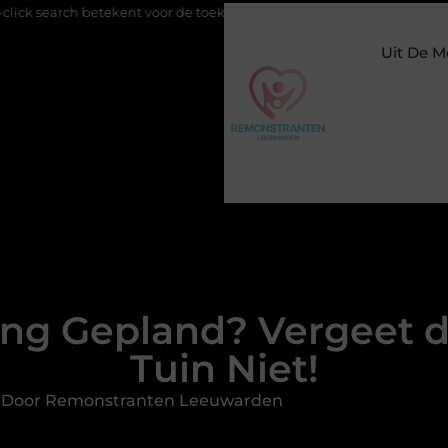
nt voor de toekomst van online zichtbaarheid
Buitengesloten i
Uit De M
g Gepland? Vergeet de
Tuin Niet!
d Door Remonstranten Leeuwarden