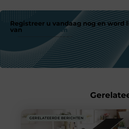
Registreer u vandaag nog en word l
van
ons platform
Gerelatee
GERELATEERDE BERICHTEN