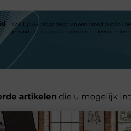
id
Wil jij jouw blogs delen en een breed publiek be
je vandaag nog op Remonstrantenleeuwarden.n
rde artikelen
die u mogelijk in