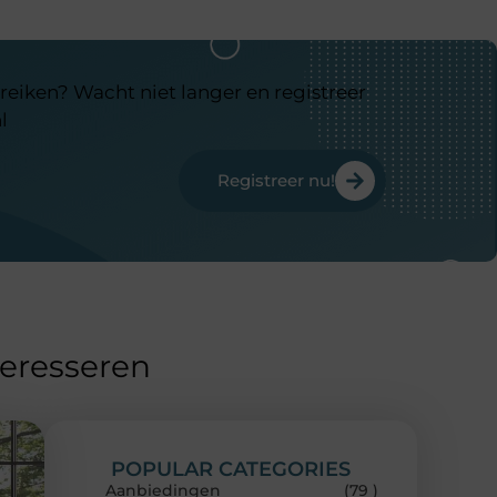
reiken? Wacht niet langer en registreer
l
Registreer nu!
teresseren
POPULAR CATEGORIES
Aanbiedingen
(79 )