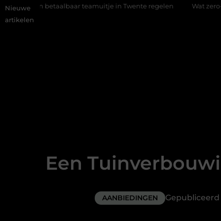
baar teamuitje in Twente regelen
Wat zero-click search beteke
Nieuwe
artikelen
Een Tuinverbouwin
Gepubliceer
AANBIEDINGEN