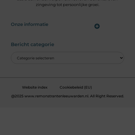
zingeving tot persoonlijke groei.
Onze informatie
Wat is een Linkbuilding Platform & Hoe Pak Jij het Goed Aan?
Verdien Geld met je Website: Alles wat je moet weten om online inkomsten te genereren
Bericht categorie
Website index
Cookiebeleid (EU)
@2025 www.remonstrantenleeuwarden.nl. All Right Reserved.