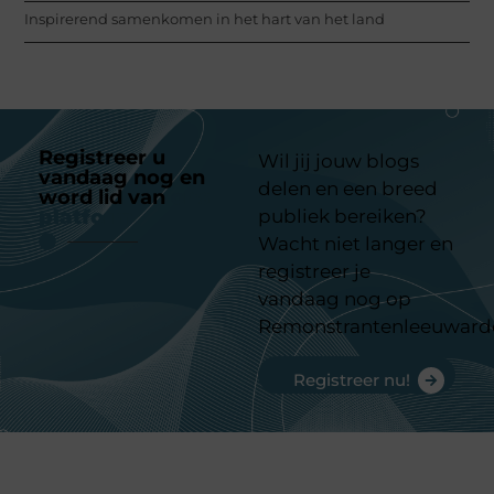
Inspirerend samenkomen in het hart van het land
Registreer u
Wil jij jouw blogs
vandaag nog en
delen en een breed
word lid van
ons
platform
publiek bereiken?
Wacht niet langer en
registreer je
vandaag nog op
Remonstrantenleeuward
Registreer nu!