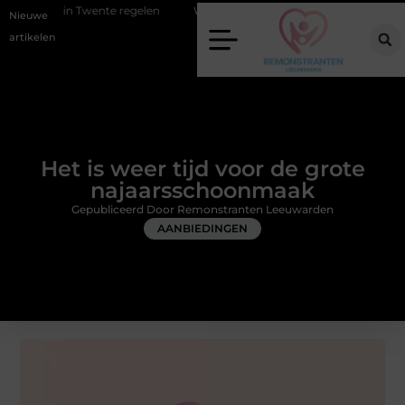
ente regelen
Wat zero-click search betekent voor de toekomst van onl
Nieuwe
artikelen
Het is weer tijd voor de grote
najaarsschoonmaak
Gepubliceerd Door Remonstranten Leeuwarden
AANBIEDINGEN