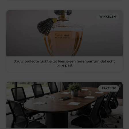
WINKELEN
Jouw perfecte luchtje: zo kies je een herenparfum dat echt
bij je past
ZAKELIJK