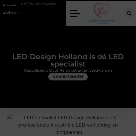
wente regelen
Wat zero-click search betekent voor de toekomst van o
Nieuwe
artikelen
LED Design Holland is dé LED
specialist
Gepubliceerd Door Remonstranten Leeuwarden
AANBIEDINGEN