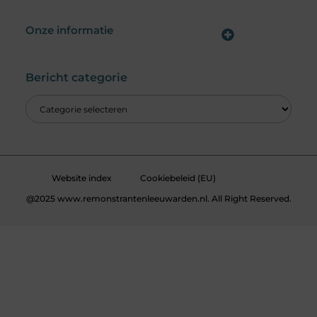
Onze informatie
Wat is een Linkbuilding Platform & Hoe Pak Jij het Goed Aan?
Verdien Geld met je Website: Alles wat je moet weten om online inkomsten te genereren
Bericht categorie
Website index
Cookiebeleid (EU)
@2025 www.remonstrantenleeuwarden.nl. All Right Reserved.