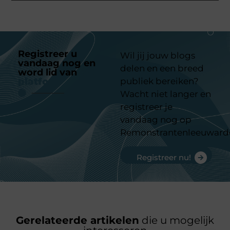
Registreer u
Wil jij jouw blogs
vandaag nog en
delen en een breed
word lid van
ons
platform
publiek bereiken?
Wacht niet langer en
registreer je
vandaag nog op
Remonstrantenleeuward
Registreer nu!
Gerelateerde artikelen
die u mogelijk