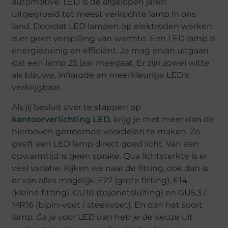
automotive. LED is de afgelopen jaren
uitgegroeid tot meest verkochte lamp in ons
land. Doordat LED lampen op elektroden werken,
is er geen verspilling van warmte. Een LED lamp is
energiezuinig en efficiënt. Je mag ervan uitgaan
dat een lamp 25 jaar meegaat. Er zijn zowel witte
als blauwe, infrarode en meerkleurige LED’s
verkrijgbaar.
Als jij besluit over te stappen op
kantoorverlichting LED
, krijg je met meer dan de
hierboven genoemde voordelen te maken. Zo
geeft een LED lamp direct goed licht. Van een
opwarmtijd is geen sprake. Qua lichtsterkte is er
veel variatie. Kijken we naar de fitting, ook dan is
er van alles mogelijk: E27 (grote fitting), E14
(kleine fitting), GU10 (bajonetsluiting) en GU5.3 /
MR16 (bipin-voet / steekvoet). En dan het soort
lamp. Ga je voor LED dan heb je de keuze uit