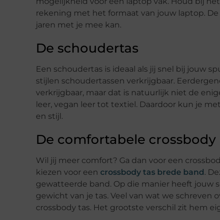
mogelijkheid voor een laptop vak. Houd bij h
rekening met het formaat van jouw laptop. De 
jaren met je mee kan.
De schoudertas
Een schoudertas is ideaal als jij snel bij jouw s
stijlen schoudertassen verkrijgbaar. Eerderge
verkrijgbaar, maar dat is natuurlijk niet de enig
leer, vegan leer tot textiel. Daardoor kun je m
en stijl.
De comfortabele crossbody
Wil jij meer comfort? Ga dan voor een crossbody 
kiezen voor een
crossbody tas brede band
. De
gewatteerde band. Op die manier heeft jouw s
gewicht van je tas. Veel van wat we schreven 
crossbody tas. Het grootste verschil zit hem ei