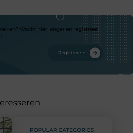
reiken? Wacht niet langer en registreer
l
Registreer nu!
teresseren
POPULAR CATEGORIES