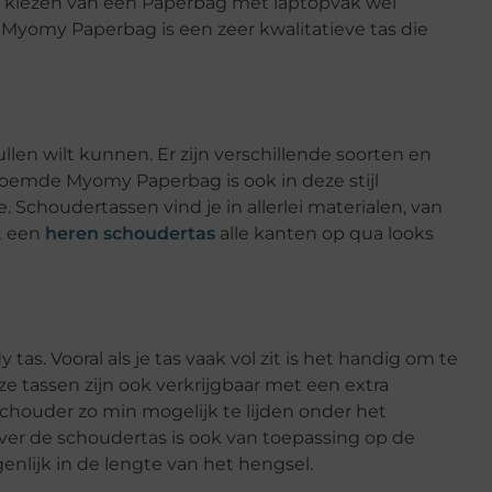
et kiezen van een Paperbag met laptopvak wel
Myomy Paperbag is een zeer kwalitatieve tas die
pullen wilt kunnen. Er zijn verschillende soorten en
noemde Myomy Paperbag is ook in deze stijl
e. Schoudertassen vind je in allerlei materialen, van
et een
heren schoudertas
alle kanten op qua looks
tas. Vooral als je tas vaak vol zit is het handig om te
ze tassen zijn ook verkrijgbaar met een extra
chouder zo min mogelijk te lijden onder het
over de schoudertas is ook van toepassing op de
genlijk in de lengte van het hengsel.