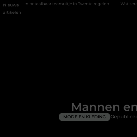
baar teamuitje in Twente regelen
Wat zero-click search betek
Nieuwe
artikelen
Mannen en 
Gepublice
MODE EN KLEDING