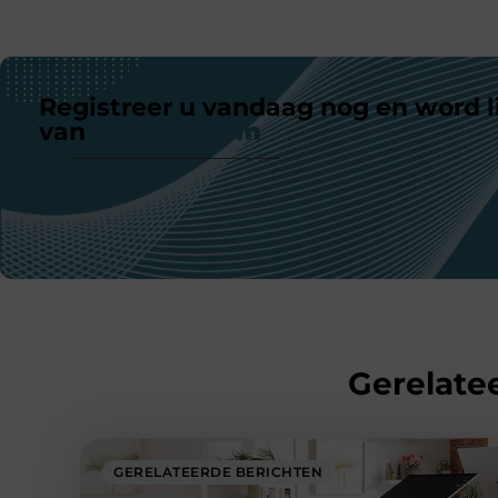
Registreer u vandaag nog en word l
van
ons platform
Gerelatee
GERELATEERDE BERICHTEN