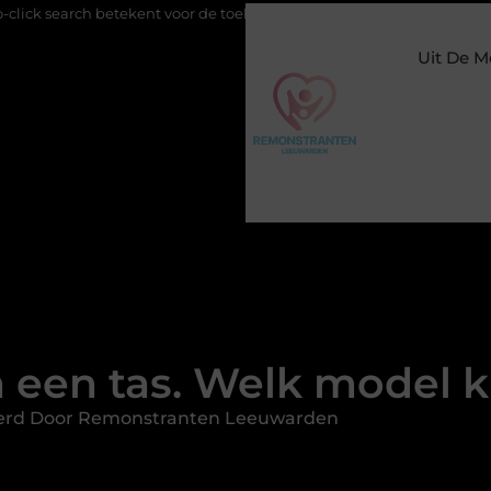
ent voor de toekomst van online zichtbaarheid
Buitengesloten i
Uit De M
een tas. Welk model ki
erd Door Remonstranten Leeuwarden