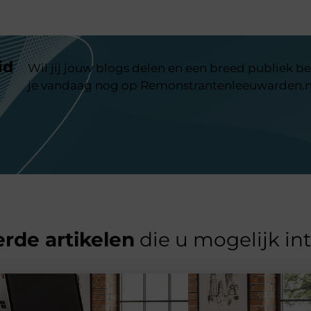
id
Wil jij jouw blogs delen en een breed publiek be
je vandaag nog op Remonstrantenleeuwarden.n
rde artikelen
die u mogelijk in