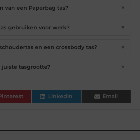
en van een Paperbag tas?
▼
tas gebruiken voor werk?
▼
 schoudertas en een crossbody tas?
▼
 juiste tasgrootte?
▼
Pinterest
LinkedIn
Email