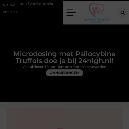
wente regelen
Wat zero-click search betekent voor de toekomst van o
Nieuwe
artikelen
Microdosing met Psilocybine
Truffels doe je bij 24high.nl!
Gepubliceerd Door Remonstranten Leeuwarden
AANBIEDINGEN