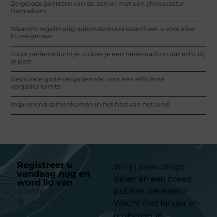
Zorgeloos genieten van de zomer met een chiropractor
Bennekom
Waarom regelmatig dakonderhoud essentieel is voor elke
huiseigenaar
Jouw perfecte luchtje: zo kies je een herenparfum dat echt bij
je past
Gebruikte grote vergadertafel voor een efficiënte
vergaderruimte
Inspirerend samenkomen in het hart van het land
Registreer u
Wil jij jouw blogs
vandaag nog en
delen en een breed
word lid van
ons
platform
publiek bereiken?
Wacht niet langer en
registreer je