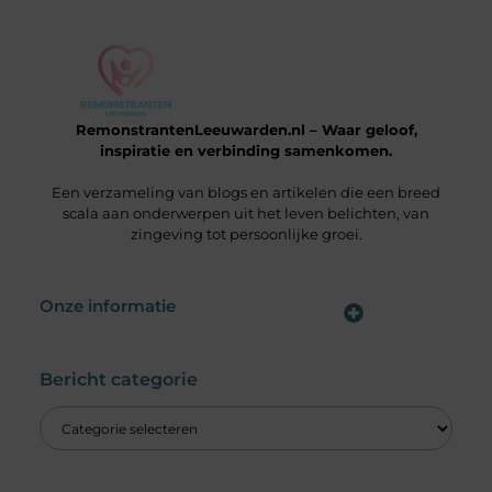
RemonstrantenLeeuwarden.nl – Waar geloof,
inspiratie en verbinding samenkomen.
Een verzameling van blogs en artikelen die een breed
scala aan onderwerpen uit het leven belichten, van
zingeving tot persoonlijke groei.
Onze informatie
Wat is een Linkbuilding Platform & Hoe Pak Jij het Goed Aan?
Verdien Geld met je Website: Alles wat je moet weten om online inkomsten te genereren
Bericht categorie