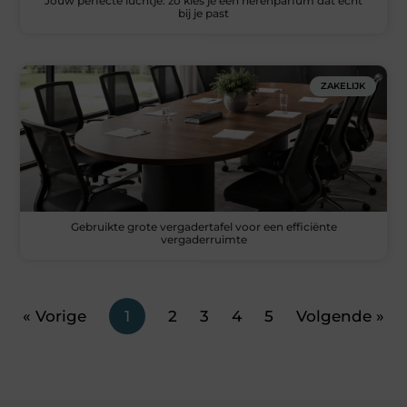
Jouw perfecte luchtje: zo kies je een herenparfum dat echt
bij je past
ZAKELIJK
Gebruikte grote vergadertafel voor een efficiënte
vergaderruimte
« Vorige
1
2
3
4
5
Volgende »