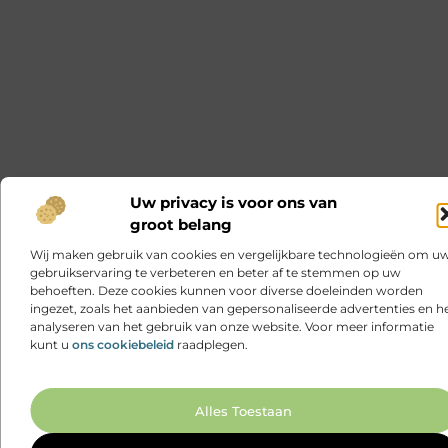
Uw privacy is voor ons van
groot belang
Wij maken gebruik van cookies en vergelijkbare technologieën om u
gebruikservaring te verbeteren en beter af te stemmen op uw
behoeften. Deze cookies kunnen voor diverse doeleinden worden
ingezet, zoals het aanbieden van gepersonaliseerde advertenties en h
analyseren van het gebruik van onze website. Voor meer informatie
kunt u
ons cookiebeleid
raadplegen.
Ga N
Alles Toestaan