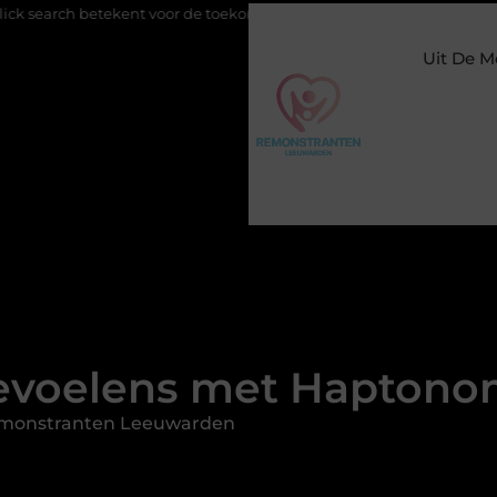
nt voor de toekomst van online zichtbaarheid
Buitengesloten i
Uit De M
evoelens met Haptonom
emonstranten Leeuwarden