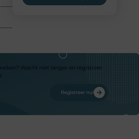
reiken? Wacht niet langer en registreer
l
Registreer nu!