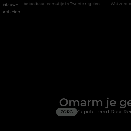
baar teamuitje in Twente regelen
Wat zero-click search beteke
Nieuwe
artikelen
Omarm je g
Gepubliceerd Door R
ZORG