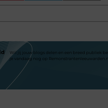
id
Wil jij jouw blogs delen en een breed publiek be
je vandaag nog op Remonstrantenleeuwarden.n