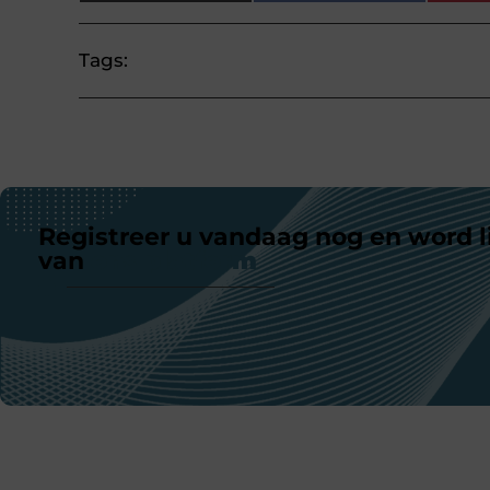
Tags:
Registreer u vandaag nog en word l
van
ons platform