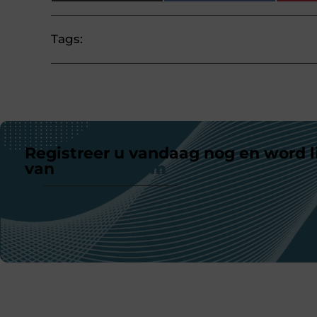
Tags:
Registreer u vandaag nog en word l
van
ons platform