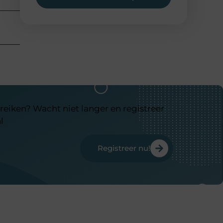
reiken? Wacht niet langer en registreer
l
Registreer nu!