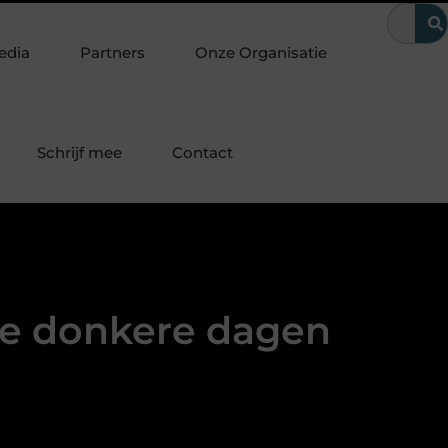
Amsterdam? Zo kom je snel weer binnen
Zwarte houten jaloezieën
edia
Partners
Onze Organisatie
Schrijf mee
Contact
de donkere dagen