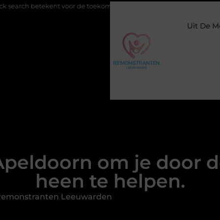
t voor de toekomst van online zichtbaarheid
Buitengesloten in 
Uit De M
 Apeldoorn om je door 
heen te helpen.
 Remonstranten Leeuwarden