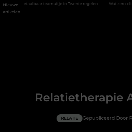
ar teamuitje in Twente regelen
Wat zero-click search beteken
Nieuwe
artikelen
Relatietherapie
Gepubliceerd Door
RELATIE