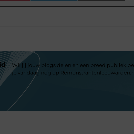
id
Wil jij jouw blogs delen en een breed publiek be
je vandaag nog op Remonstrantenleeuwarden.n