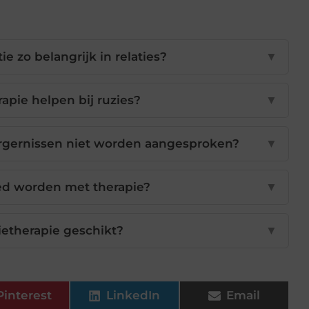
 zo belangrijk in relaties?
▼
rapie helpen bij ruzies?
▼
ergernissen niet worden aangesproken?
▼
red worden met therapie?
▼
tietherapie geschikt?
▼
Pinterest
LinkedIn
Email