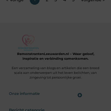
RemonstrantenLeeuwarden.nl – Waar geloof,
inspiratie en verbinding samenkomen.
Een verzameling van blogs en artikelen die een breed
scala aan onderwerpen uit het leven belichten, van
zingeving tot persoonlijke groei.
Onze informatie
Wat is een Linkbuilding Platform & Hoe Pak Jij het Goed Aan?
Verdien Geld met je Website: Alles wat je moet weten om online inkomsten te genereren
Bericht categorie