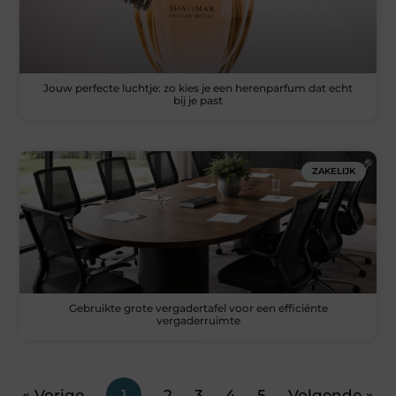
Jouw perfecte luchtje: zo kies je een herenparfum dat echt
bij je past
ZAKELIJK
Gebruikte grote vergadertafel voor een efficiënte
vergaderruimte
« Vorige
1
2
3
4
5
Volgende »