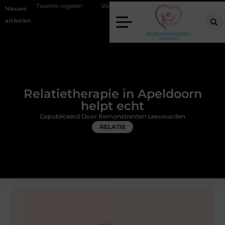
te regelen
Wat zero-click search betekent voor de toekomst van onlin
Nieuwe
artikelen
Relatietherapie in Apeldoorn
helpt echt
Gepubliceerd Door Remonstranten Leeuwarden
RELATIE