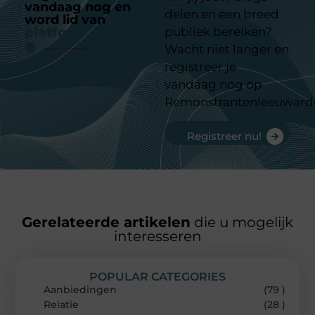
vandaag nog en
delen en een breed
word lid van
ons
platform
publiek bereiken?
Wacht niet langer en
registreer je
vandaag nog op
Remonstrantenleeuward
Registreer nu!
Gerelateerde artikelen
die u mogelijk
interesseren
POPULAR CATEGORIES
Aanbiedingen
(79 )
Relatie
(28 )