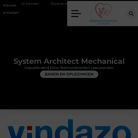
en
Zwarte houten jaloezieën als stijlvol anker in huis
Waarop lette
Nieuwe
artikelen
System Architect Mechanical
Gepubliceerd Door Remonstranten Leeuwarden
BANEN EN OPLEIDINGEN