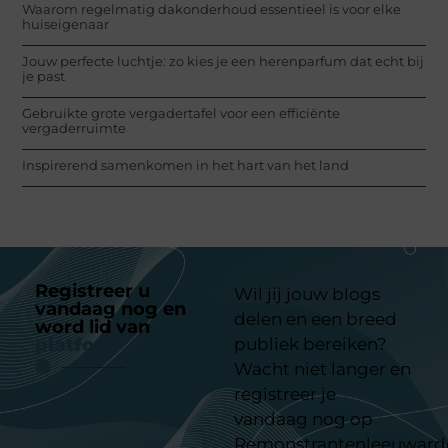
Waarom regelmatig dakonderhoud essentieel is voor elke
huiseigenaar
Jouw perfecte luchtje: zo kies je een herenparfum dat echt bij
je past
Gebruikte grote vergadertafel voor een efficiënte
vergaderruimte
Inspirerend samenkomen in het hart van het land
Registreer u
Wil jij jouw blogs
vandaag nog en
delen en een breed
word lid van
ons
platform
publiek bereiken?
Wacht niet langer en
registreer je
vandaag nog op
Remonstrantenleeuward