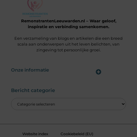
RemonstrantenLeeuwarden.nl – Waar geloof,
inspiratie en verbinding samenkomen.
Een verzameling van blogs en artikelen die een breed
scala aan onderwerpen uit het leven belichten, van
zingeving tot persoonlijke groei.
Onze informatie
Wat is een Linkbuilding Platform & Hoe Pak Jij het Goed Aan?
Verdien Geld met je Website: Alles wat je moet weten om online inkomsten te genereren
Bericht categorie
Website index
Cookiebeleid (EU)