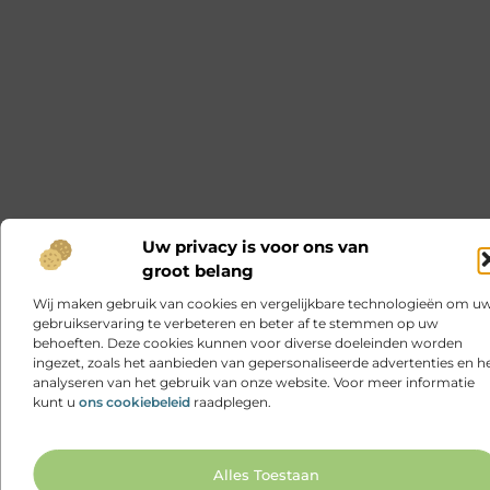
Uw privacy is voor ons van
groot belang
Wij maken gebruik van cookies en vergelijkbare technologieën om u
gebruikservaring te verbeteren en beter af te stemmen op uw
behoeften. Deze cookies kunnen voor diverse doeleinden worden
ingezet, zoals het aanbieden van gepersonaliseerde advertenties en h
analyseren van het gebruik van onze website. Voor meer informatie
kunt u
ons cookiebeleid
raadplegen.
Ga N
Alles Toestaan