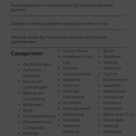
Buitengesloten in Amsterdam? Zo kom je snel weer
binnen
Zwarte houten jaloezieën als stijlvol anker in huis
Waarop letten bij het kiezen van een technische
groothandel
Gezondheid
Sport
Categorieën
Hobby en vrije
Telefonie
tijd
Testing
Aanbiedingen
Horeca
Toerisme
Auto's en
Huishoudelijk
Tuin en
Motoren
Industrie
buitenleven
Banen en
Internet
Vakantie
opleidingen
Internet
Verbouwen
Beauty en
marketing
Vervoer en
verzorging
Kinderen
transport
Bedrijven
Management
Winkelen
Blog
Marketing
Woning en Tuin
Dienstverlening
Meubels
Woningen
Electronica en
Mode en
Zakelijk
Computers
Kleding
Zakelijke
Energie