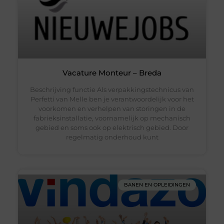
Vacature Monteur – Breda
Beschrijving functie Als verpakkingstechnicus van
Perfetti van Melle ben je verantwoordelijk voor het
voorkomen en verhelpen van storingen in de
fabrieksinstallatie, voornamelijk op mechanisch
gebied en soms ook op elektrisch gebied. Door
regelmatig onderhoud kunt
BANEN EN OPLEIDINGEN