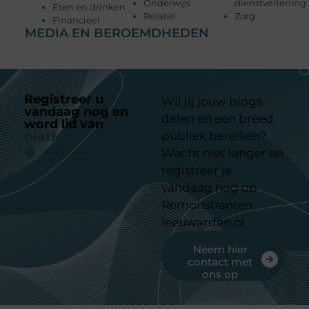
Onderwijs
dienstverlening
Eten en drinken
Relatie
Zorg
Financieel
MEDIA EN BEROEMDHEDEN
Registreer u
Wil jij jouw blogs
vandaag nog en
delen en een breed
word lid van
ons
platform
publiek bereiken?
Wacht niet langer en
registreer je
vandaag nog op
Remonstranten
leeuwarden.nl
Neem hier
contact met
ons op