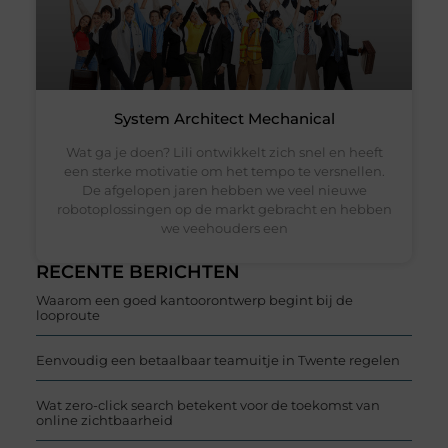
System Architect Mechanical
Wat ga je doen? Lili ontwikkelt zich snel en heeft
een sterke motivatie om het tempo te versnellen.
De afgelopen jaren hebben we veel nieuwe
robotoplossingen op de markt gebracht en hebben
we veehouders een
RECENTE BERICHTEN
Waarom een goed kantoorontwerp begint bij de
looproute
Eenvoudig een betaalbaar teamuitje in Twente regelen
Wat zero-click search betekent voor de toekomst van
online zichtbaarheid