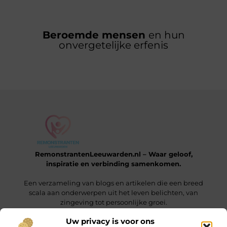
Beroemde mensen
en hun
onvergetelijke erfenis
RemonstrantenLeeuwarden.nl – Waar geloof,
inspiratie en verbinding samenkomen.
Een verzameling van blogs en artikelen die een breed
scala aan onderwerpen uit het leven belichten, van
zingeving tot persoonlijke groei.
Uw privacy is voor ons