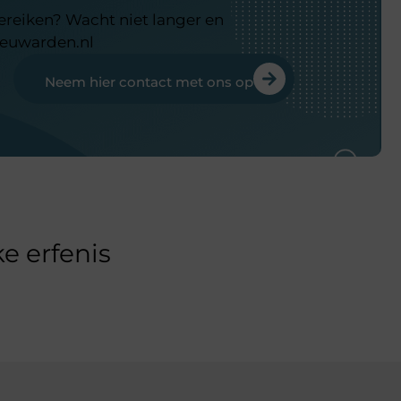
bereiken? Wacht niet langer en
eeuwarden.nl
Neem hier contact met ons op
e erfenis