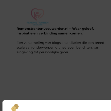
RemonstrantenLeeuwarden.nl – Waar geloof,
inspiratie en verbinding samenkomen.
Een verzameling van blogs en artikelen die een breed
scala aan onderwerpen uit het leven belichten, van
zingeving tot persoonlijke groei.