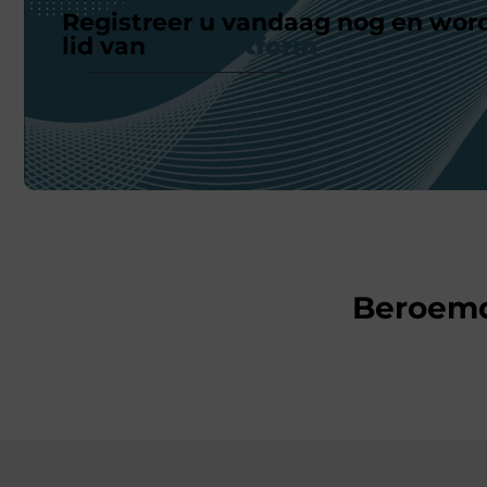
Registreer u vandaag nog en wor
lid van
ons platform
Beroem