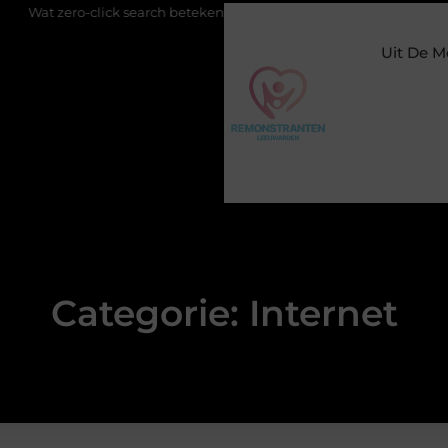
 zero-click search betekent voor de toekomst van online zichtbaarh
Uit De M
Categorie: Internet