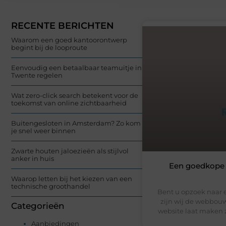
RECENTE BERICHTEN
Waarom een goed kantoorontwerp
begint bij de looproute
Eenvoudig een betaalbaar teamuitje in
Twente regelen
Wat zero-click search betekent voor de
toekomst van online zichtbaarheid
Buitengesloten in Amsterdam? Zo kom
je snel weer binnen
Zwarte houten jaloezieën als stijlvol
anker in huis
Een goedkope 
Waarop letten bij het kiezen van een
technische groothandel
Bent u opzoek naar
zijn wij de webbouw
Categorieën
website laat maken z
Aanbiedingen