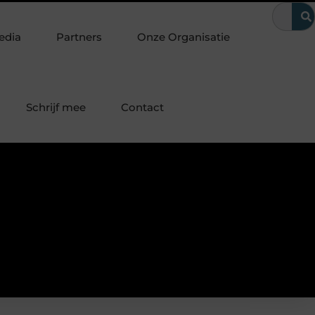
eid
Buitengesloten in Amsterdam? Zo kom je snel weer binnen
edia
Partners
Onze Organisatie
Schrijf mee
Contact