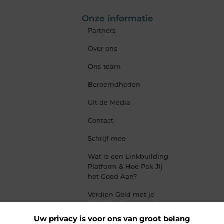
Onze informatie
Partners
Over ons
Ons team
Beroemdheden
Uit de Media
Contact
Schrijf mee
Wat is een Linkbuilding
Platform & Hoe Pak Jij
het Goed Aan?
Verdien Geld met je
Website: Alles wat je
moet weten om online
Uw privacy is voor ons van groot belang