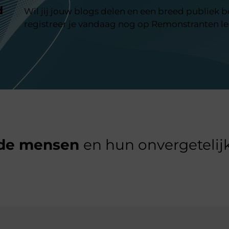
d
Wil jij jouw blogs delen en een breed publiek 
registreer je vandaag nog op Remonstranten l
de mensen
en hun onvergetelijk