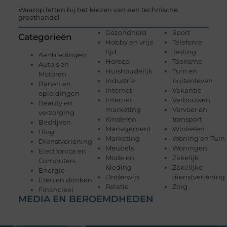
Waarop letten bij het kiezen van een technische
groothandel
Gezondheid
Sport
Categorieën
Hobby en vrije
Telefonie
tijd
Testing
Aanbiedingen
Horeca
Toerisme
Auto's en
Huishoudelijk
Tuin en
Motoren
Industrie
buitenleven
Banen en
Internet
Vakantie
opleidingen
Internet
Verbouwen
Beauty en
marketing
Vervoer en
verzorging
Kinderen
transport
Bedrijven
Management
Winkelen
Blog
Marketing
Woning en Tuin
Dienstverlening
Meubels
Woningen
Electronica en
Mode en
Zakelijk
Computers
Kleding
Zakelijke
Energie
Onderwijs
dienstverlening
Eten en drinken
Relatie
Zorg
Financieel
MEDIA EN BEROEMDHEDEN