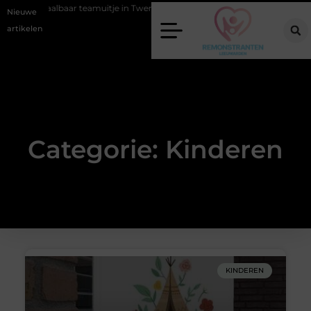
n betaalbaar teamuitje in Twente regelen
Wat zero-click search bet
Nieuwe
artikelen
Categorie: Kinderen
KINDEREN