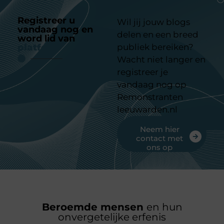
Registreer u
Wil jij jouw blogs
vandaag nog en
delen en een breed
word lid van
ons
platform
publiek bereiken?
Wacht niet langer en
registreer je
vandaag nog op
Remonstranten
leeuwarden.nl
Neem hier
contact met
ons op
Beroemde mensen
en hun
onvergetelijke erfenis