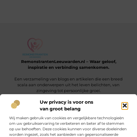
RemonstrantenLeeuwarden.nl – Waar geloof,
inspiratie en verbinding samenkomen.
Een verzameling van blogs en artikelen die een breed
scala aan onderwerpen uit het leven belichten, van
zingeving tot persoonlijke groei.
Uw privacy is voor ons
van groot belang
Onze informatie
Wij maken gebruik van cookies en vergelijkbare technologieën
Wat is een Linkbuilding Platform & Hoe Pak Jij het Goed Aan?
Verdien Geld met je Website: Alles wat je moet weten om online inkomsten te genereren
om uw gebruikservaring te verbeteren en beter af te stemmen
op uw behoeften. Deze cookies kunnen voor diverse doeleinden
Bericht categorie
worden ingezet, zoals het aanbieden van gepersonaliseerde