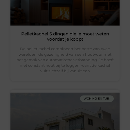
Pelletkachel 5 dingen die je moet weten
voordat je koopt
De pelletkachel combineert het beste van twee
werelden: de gezelligheid van een houtvuur met
het gemak van automatische verbranding. Je hoeft
niet constant hout bij te leggen, want de kachel
vult zichzelf bij vanuit een
WONING EN TUIN