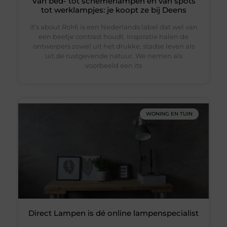
Van bed- tot schemerlampen en van spots
tot werklampjes: je koopt ze bij Deens
It’s about RoMi is een Nederlands label dat wel van
een beetje contrast houdt. Inspiratie halen de
ontwerpers zowel uit het drukke, stadse leven als
uit de rustgevende natuur. We nemen als
voorbeeld een its
WONING EN TUIN
Direct Lampen is dé online lampenspecialist