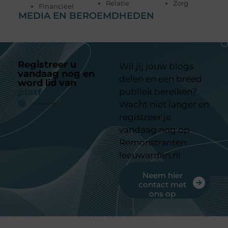
Relatie
Zorg
Financieel
MEDIA EN BEROEMDHEDEN
Registreer u
Wil jij jouw blogs
vandaag nog en
delen en een breed
word lid van
ons
platform
publiek bereiken?
Wacht niet langer en
registreer je
vandaag nog op
Remonstranten
leeuwarden.nl
Neem hier
contact met
ons op