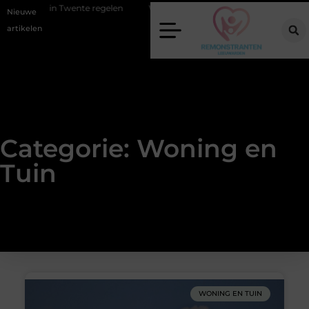
in Twente regelen
Wat zero-click search betekent voor de toekomst v
Nieuwe
artikelen
Categorie: Woning en
Tuin
WONING EN TUIN