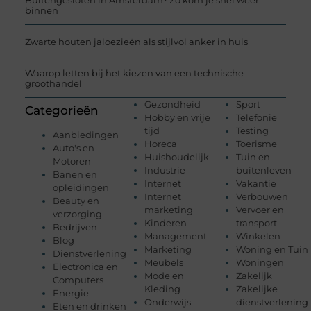
binnen
Zwarte houten jaloezieën als stijlvol anker in huis
Waarop letten bij het kiezen van een technische
groothandel
Gezondheid
Sport
Categorieën
Hobby en vrije
Telefonie
tijd
Testing
Aanbiedingen
Horeca
Toerisme
Auto's en
Huishoudelijk
Tuin en
Motoren
Industrie
buitenleven
Banen en
Internet
Vakantie
opleidingen
Internet
Verbouwen
Beauty en
marketing
Vervoer en
verzorging
Kinderen
transport
Bedrijven
Management
Winkelen
Blog
Marketing
Woning en Tuin
Dienstverlening
Meubels
Woningen
Electronica en
Mode en
Zakelijk
Computers
Kleding
Zakelijke
Energie
Onderwijs
dienstverlening
Eten en drinken