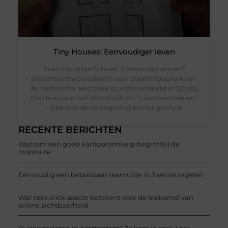
Tiny Houses: Eenvoudiger leven
Koen Duindam’s boek “Eenvoudig wonen”
presenteert woonideeën voor creatief gebruik van
de leefruimte. Het boek is onderverdeeld in 52 tips,
die de auteur zelf omschrijft als “ruimtewonderen”
– tips over de vormgeving en het gebruik
RECENTE BERICHTEN
Waarom een goed kantoorontwerp begint bij de
looproute
Eenvoudig een betaalbaar teamuitje in Twente regelen
Wat zero-click search betekent voor de toekomst van
online zichtbaarheid
Buitengesloten in Amsterdam? Zo kom je snel weer