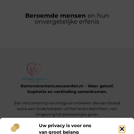
Beroemde mensen
en hun
onvergetelijke erfenis
RemonstrantenLeeuwarden.nl – Waar geloof,
inspiratie en verbinding samenkomen.
Een verzameling van blogs en artikelen die een breed
scala aan onderwerpen uit het leven belichten, van
zingeving tot persoonlijke groei.
Uw privacy is voor ons
van groot belang
Onze informatie