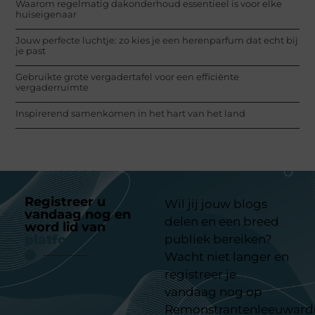
Waarom regelmatig dakonderhoud essentieel is voor elke
huiseigenaar
Jouw perfecte luchtje: zo kies je een herenparfum dat echt bij
je past
Gebruikte grote vergadertafel voor een efficiënte
vergaderruimte
Inspirerend samenkomen in het hart van het land
Registreer u
Wil jij jouw blogs
vandaag nog en
delen en een breed
word lid van
ons
platform
publiek bereiken?
Wacht niet langer en
registreer je
vandaag nog op
Remonstrantenleeuward