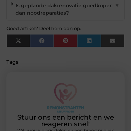
Is geplande dakrenovatie goedkoper
▼
dan noodreparaties?
Goed artikel? Deel hem dan op:
X
Facebook
Pinterest
LinkedIn
Email
(Twitter)
Tags:
Stuur ons een bericht en we
reageren snel!
Wil jij jouw blogs delen en een breed publiek