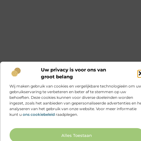
Uw privacy is voor ons van
groot belang
Wij maken gebruik van cookies en vergelijkbare technologieën om u
gebruikservaring te verbeteren en beter af te stemmen op uw
behoeften. Deze cookies kunnen voor diverse doeleinden worden
ingezet, zoals het aanbieden van gepersonaliseerde advertenties en h
analyseren van het gebruik van onze website. Voor meer informatie
kunt u
ons cookiebeleid
raadplegen.
Ga N
Alles Toestaan