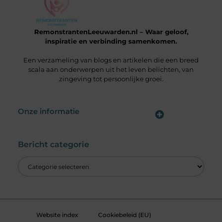
RemonstrantenLeeuwarden.nl – Waar geloof,
inspiratie en verbinding samenkomen.
Een verzameling van blogs en artikelen die een breed
scala aan onderwerpen uit het leven belichten, van
zingeving tot persoonlijke groei.
Onze informatie
Wat is een Linkbuilding Platform & Hoe Pak Jij het Goed Aan?
Verdien Geld met je Website: Alles wat je moet weten om online inkomsten te genereren
Bericht categorie
Website index
Cookiebeleid (EU)