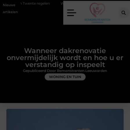
e regelen
Wat zero-click search betekent voor de toekomst van online
Nieuwe
artikelen
Wanneer dakrenovatie
onvermijdelijk wordt en hoe u er
verstandig op inspeelt
Gepubliceerd Door Remonstranten Leeuwarden
WONING EN TUIN