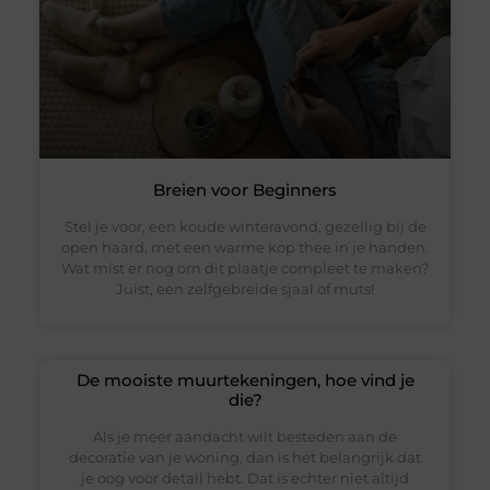
Breien voor Beginners
Stel je voor, een koude winteravond, gezellig bij de
open haard, met een warme kop thee in je handen.
Wat mist er nog om dit plaatje compleet te maken?
Juist, een zelfgebreide sjaal of muts!
De mooiste muurtekeningen, hoe vind je
die?
Als je meer aandacht wilt besteden aan de
decoratie van je woning, dan is het belangrijk dat
je oog voor detail hebt. Dat is echter niet altijd