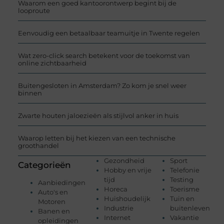
Waarom een goed kantoorontwerp begint bij de
looproute
Eenvoudig een betaalbaar teamuitje in Twente regelen
Wat zero-click search betekent voor de toekomst van
online zichtbaarheid
Buitengesloten in Amsterdam? Zo kom je snel weer
binnen
Zwarte houten jaloezieën als stijlvol anker in huis
Waarop letten bij het kiezen van een technische
groothandel
Gezondheid
Sport
Categorieën
Hobby en vrije
Telefonie
tijd
Testing
Aanbiedingen
Horeca
Toerisme
Auto's en
Huishoudelijk
Tuin en
Motoren
Industrie
buitenleven
Banen en
Internet
Vakantie
opleidingen