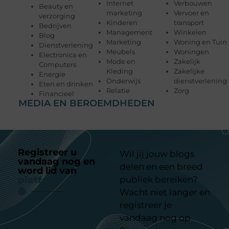
Internet
Verbouwen
Beauty en
marketing
Vervoer en
verzorging
Kinderen
transport
Bedrijven
Management
Winkelen
Blog
Marketing
Woning en Tuin
Dienstverlening
Meubels
Woningen
Electronica en
Mode en
Zakelijk
Computers
Kleding
Zakelijke
Energie
Onderwijs
dienstverlening
Eten en drinken
Relatie
Zorg
Financieel
MEDIA EN BEROEMDHEDEN
Registreer u
Wil jij jouw blogs
vandaag nog en
delen en een breed
word lid van
ons
platform
publiek bereiken?
Wacht niet langer en
registreer je
vandaag nog op