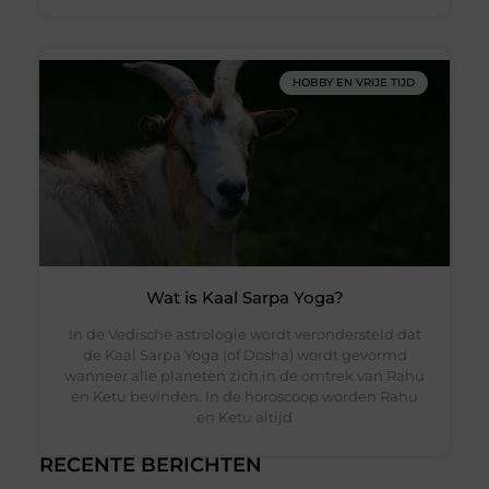
HOBBY EN VRIJE TIJD
Wat is Kaal Sarpa Yoga?
In de Vedische astrologie wordt verondersteld dat
de Kaal Sarpa Yoga (of Dosha) wordt gevormd
wanneer alle planeten zich in de omtrek van Rahu
en Ketu bevinden. In de horoscoop worden Rahu
en Ketu altijd
RECENTE BERICHTEN