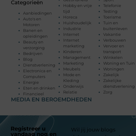
Categorieën
Hobby en vrije
Telefonie
tijd
Testing
Aanbiedingen
Horeca
Toerisme
Auto's en
Huishoudelijk
Tuin en
Motoren
Industrie
buitenleven
Banen en
Internet
Vakantie
opleidingen
Internet
Verbouwen
Beauty en
marketing
Vervoer en
verzorging
Kinderen
transport
Bedrijven
Management
Winkelen
Blog
Marketing
Woning en Tuin
Dienstverlening
Meubels
Woningen
Electronica en
Mode en
Zakelijk
Computers
Kleding
Zakelijke
Energie
Onderwijs
dienstverlening
Eten en drinken
Relatie
Zorg
Financieel
MEDIA EN BEROEMDHEDEN
Registreer u
Wil jij jouw blogs
vandaag nog en