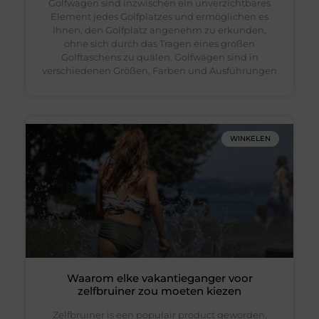
Golfwagen sind inzwischen ein unverzichtbares
Element jedes Golfplatzes und ermöglichen es
Ihnen, den Golfplatz angenehm zu erkunden,
ohne sich durch das Tragen eines großen
Golftaschens zu quälen. Golfwägen sind in
verschiedenen Größen, Farben und Ausführungen
WINKELEN
Waarom elke vakantieganger voor
zelfbruiner zou moeten kiezen
Zelfbruiner is een populair product geworden,