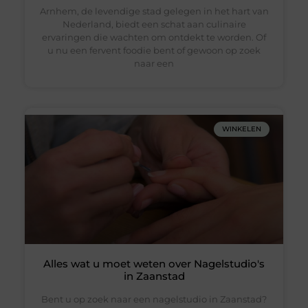
Arnhem, de levendige stad gelegen in het hart van
Nederland, biedt een schat aan culinaire
ervaringen die wachten om ontdekt te worden. Of
u nu een fervent foodie bent of gewoon op zoek
naar een
WINKELEN
Alles wat u moet weten over Nagelstudio's
in Zaanstad
Bent u op zoek naar een nagelstudio in Zaanstad?