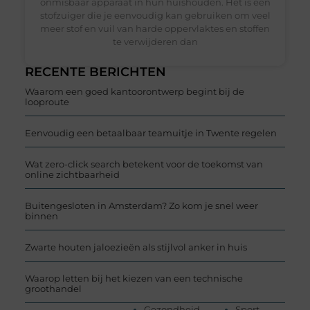
onmisbaar apparaat in hun huishouden. Het is een
stofzuiger die je eenvoudig kan gebruiken om veel
meer stof en vuil van harde oppervlaktes en stoffen
te verwijderen dan
RECENTE BERICHTEN
Waarom een goed kantoorontwerp begint bij de
looproute
Eenvoudig een betaalbaar teamuitje in Twente regelen
Wat zero-click search betekent voor de toekomst van
online zichtbaarheid
Buitengesloten in Amsterdam? Zo kom je snel weer
binnen
Zwarte houten jaloezieën als stijlvol anker in huis
Waarop letten bij het kiezen van een technische
groothandel
Gezondheid
Sport