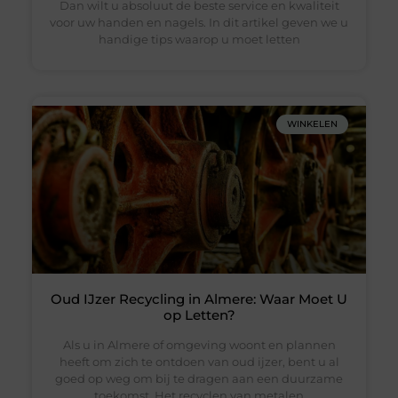
Dan wilt u absoluut de beste service en kwaliteit
voor uw handen en nagels. In dit artikel geven we u
handige tips waarop u moet letten
WINKELEN
Oud IJzer Recycling in Almere: Waar Moet U
op Letten?
Als u in Almere of omgeving woont en plannen
heeft om zich te ontdoen van oud ijzer, bent u al
goed op weg om bij te dragen aan een duurzame
toekomst. Het recyclen van metalen