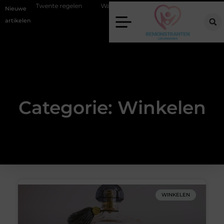
gelen
Wat zero-click search betekent voor de toekomst van online zi
Nieuwe
artikelen
Categorie: Winkelen
WINKELEN