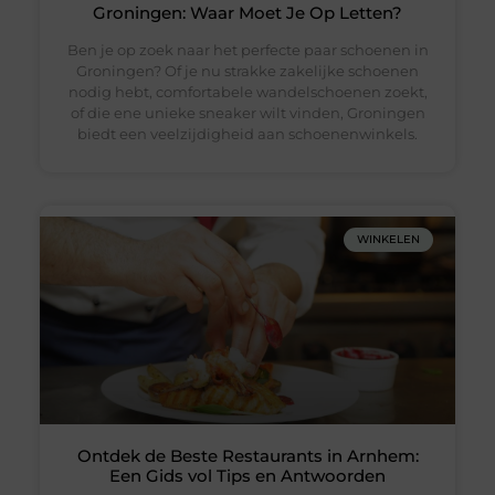
Groningen: Waar Moet Je Op Letten?
Ben je op zoek naar het perfecte paar schoenen in
Groningen? Of je nu strakke zakelijke schoenen
nodig hebt, comfortabele wandelschoenen zoekt,
of die ene unieke sneaker wilt vinden, Groningen
biedt een veelzijdigheid aan schoenenwinkels.
WINKELEN
Ontdek de Beste Restaurants in Arnhem:
Een Gids vol Tips en Antwoorden