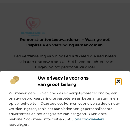
RemonstrantenLeeuwarden.nl – Waar geloof,
inspiratie en verbinding samenkomen.
Een verzameling van blogs en artikelen die een breed
scala aan onderwerpen uit het leven belichten, van
zingeving tot persoonlijke groei.
Uw privacy is voor ons
van groot belang
Onze informatie
Wij maken gebruik van cookies en vergelijkbare technologieën
Wat is een Linkbuilding Platform & Hoe Pak Jij het Goed Aan?
Verdien Geld met je Website: Alles wat je moet weten om online inkomsten te genereren
om uw gebruikservaring te verbeteren en beter af te stemmen
op uw behoeften. Deze cookies kunnen voor diverse doeleinden
Bericht categorie
worden ingezet, zoals het aanbieden van gepersonaliseerde
advertenties en het analyseren van het gebruik van onze
website. Voor meer informatie kunt u
ons cookiebeleid
raadplegen.