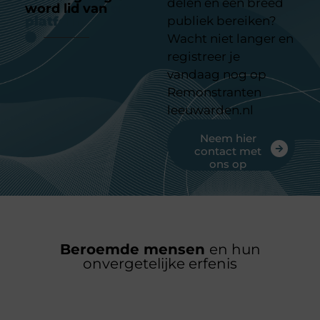
delen en een breed
word lid van
ons
platform
publiek bereiken?
Wacht niet langer en
registreer je
vandaag nog op
Remonstranten
leeuwarden.nl
Neem hier
contact met
ons op
Beroemde mensen
en hun
onvergetelijke erfenis