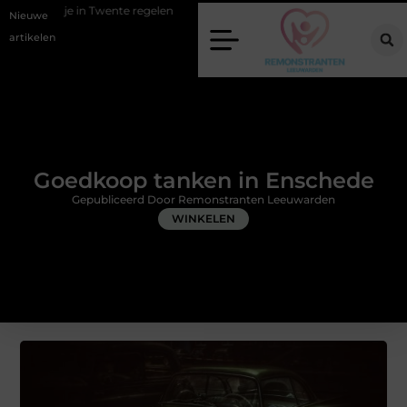
wente regelen
Wat zero-click search betekent voor de toekomst van o
Nieuwe
artikelen
Goedkoop tanken in Enschede
Gepubliceerd Door Remonstranten Leeuwarden
WINKELEN