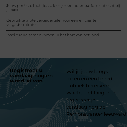
Jouw perfecte luchtje: zo kies je een herenparfum dat echt bij
je past
Gebruikte grote vergadertafel voor een efficiënte
vergaderruimte
Inspirerend samenkomen in het hart van het land
Registreer u
Wil jij jouw blogs
vandaag nog en
delen en een breed
word lid van
ons
platform
publiek bereiken?
Wacht niet langer en
registreer je
vandaag nog op
Remonstrantenleeuward