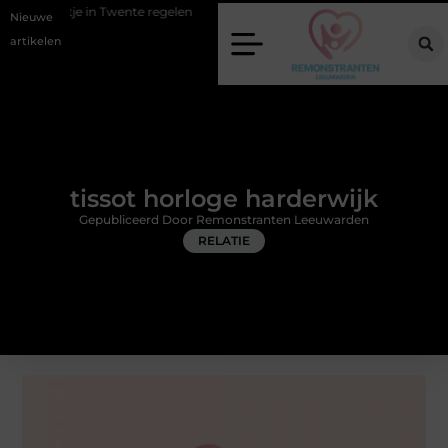
wente regelen
Wat zero-click search betekent voor de toekomst van o
Nieuwe
artikelen
tissot horloge harderwijk
Gepubliceerd Door Remonstranten Leeuwarden
RELATIE