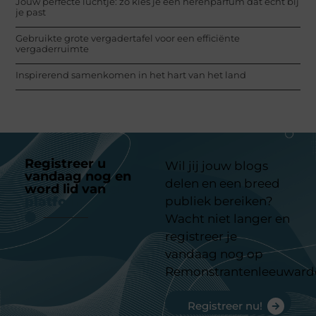
Jouw perfecte luchtje: zo kies je een herenparfum dat echt bij
je past
Gebruikte grote vergadertafel voor een efficiënte
vergaderruimte
Inspirerend samenkomen in het hart van het land
Registreer u
Wil jij jouw blogs
vandaag nog en
delen en een breed
word lid van
ons
platform
publiek bereiken?
Wacht niet langer en
registreer je
vandaag nog op
Remonstrantenleeuward
Registreer nu!