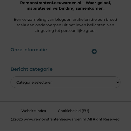
RemonstrantenLeeuwarden.nl – Waar geloof,
inspiratie en verbinding samenkomen.
Een verzameling van blogs en artikelen die een breed
scala aan onderwerpen uit het leven belichten, van
zingeving tot persoonlijke groei.
Onze informatie
Wat is een Linkbuilding Platform & Hoe Pak Jij het Goed Aan?
Verdien Geld met je Website: Alles wat je moet weten om online inkomsten te genereren
Bericht categorie
Website index
Cookiebeleid (EU)
@2025 www.remonstrantenleeuwarden.nl. All Right Reserved.