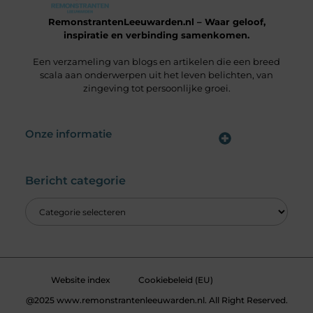
RemonstrantenLeeuwarden.nl – Waar geloof,
inspiratie en verbinding samenkomen.
Een verzameling van blogs en artikelen die een breed
scala aan onderwerpen uit het leven belichten, van
zingeving tot persoonlijke groei.
Onze informatie
Wat is een Linkbuilding Platform & Hoe Pak Jij het Goed Aan?
Verdien Geld met je Website: Alles wat je moet weten om online inkomsten te genereren
Bericht categorie
Website index
Cookiebeleid (EU)
@2025 www.remonstrantenleeuwarden.nl. All Right Reserved.