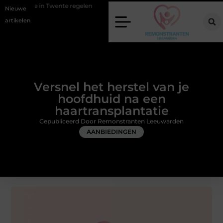
ente regelen
Wat zero-click search betekent voor de toekomst van on
Nieuwe
artikelen
Versnel het herstel van je
hoofdhuid na een
haartransplantatie
Gepubliceerd Door Remonstranten Leeuwarden
AANBIEDINGEN