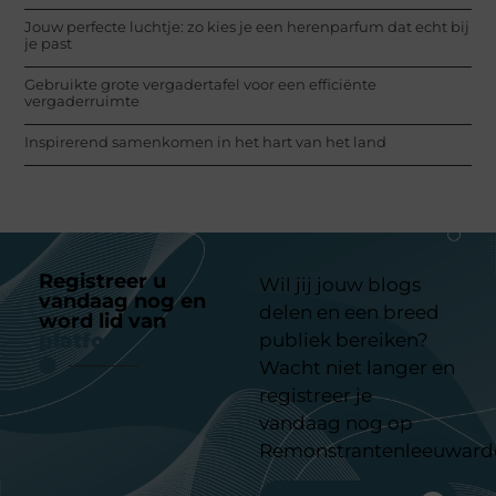
Jouw perfecte luchtje: zo kies je een herenparfum dat echt bij
je past
Gebruikte grote vergadertafel voor een efficiënte
vergaderruimte
Inspirerend samenkomen in het hart van het land
Registreer u
Wil jij jouw blogs
vandaag nog en
delen en een breed
word lid van
ons
platform
publiek bereiken?
Wacht niet langer en
registreer je
vandaag nog op
Remonstrantenleeuward