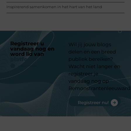
Inspirerend samenkomen in het hart van het land
Registreer u
Wil jij jouw blogs
vandaag nog en
delen en een breed
word lid van
ons
platform
publiek bereiken?
Wacht niet langer en
registreer je
vandaag nog op
Remonstrantenleeuward
Registreer nu!