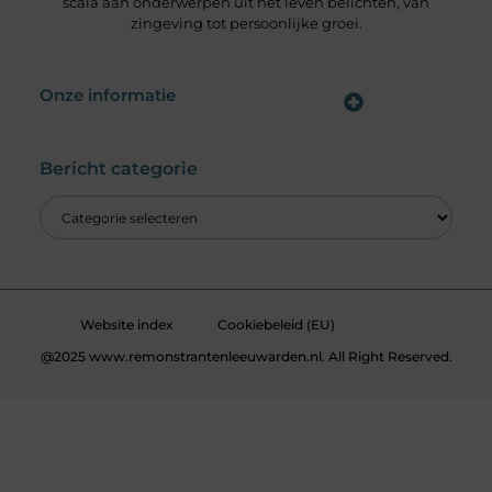
scala aan onderwerpen uit het leven belichten, van
zingeving tot persoonlijke groei.
Onze informatie
Wat is een Linkbuilding Platform & Hoe Pak Jij het Goed Aan?
Verdien Geld met je Website: Alles wat je moet weten om online inkomsten te genereren
Bericht categorie
Website index
Cookiebeleid (EU)
@2025 www.remonstrantenleeuwarden.nl. All Right Reserved.