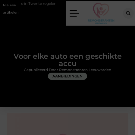
wente regelen
Wat zero-click search betekent voor de toekomst van o
Nieuwe
artikelen
Voor elke auto een geschikte
accu
Gepubliceerd Door Remonstranten Leeuwarden
AANBIEDINGEN