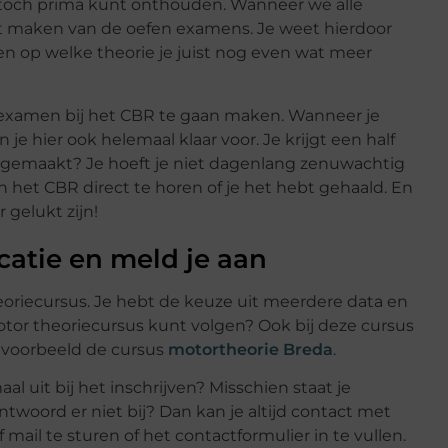
f toch prima kunt onthouden. Wanneer we alle
 maken van de oefen examens. Je weet hierdoor
t en op welke theorie je juist nog even wat meer
 examen bij het CBR te gaan maken. Wanneer je
je hier ook helemaal klaar voor. Je krijgt een half
n gemaakt? Je hoeft je niet dagenlang zenuwachtig
van het CBR direct te horen of je het hebt gehaald. En
 gelukt zijn!
catie en meld je aan
eoriecursus. Je hebt de keuze uit meerdere data en
motor theoriecursus kunt volgen? Ook bij deze cursus
bijvoorbeeld de cursus
motortheorie Breda
.
l uit bij het inschrijven? Misschien staat je
ntwoord er niet bij? Dan kan je altijd contact met
ail te sturen of het contactformulier in te vullen.