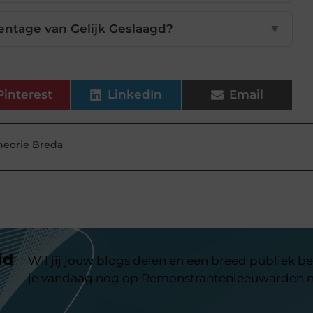
entage van Gelijk Geslaagd?
▼
Pinterest
LinkedIn
Email
heorie Breda
id
Wil jij jouw blogs delen en een breed publiek be
je vandaag nog op Remonstrantenleeuwarden.n