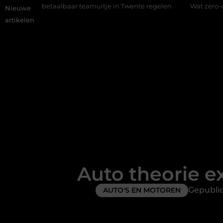
ar teamuitje in Twente regelen
Wat zero-click search beteken
Nieuwe
artikelen
Auto theorie e
Gepubli
AUTO'S EN MOTOREN