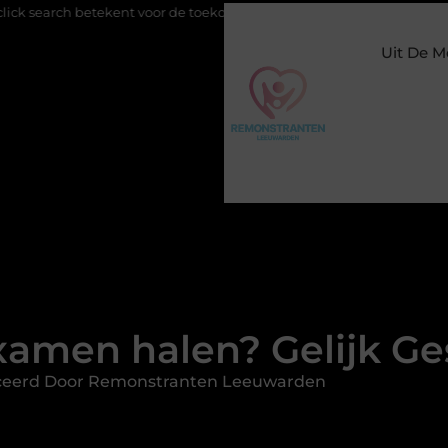
t voor de toekomst van online zichtbaarheid
Buitengesloten in 
Uit De M
xamen halen? Gelijk Ges
ceerd Door Remonstranten Leeuwarden