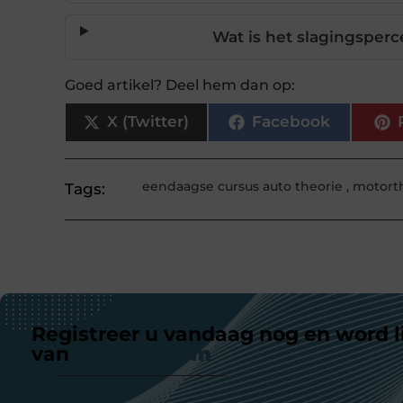
Wat is het slagingsperc
Goed artikel? Deel hem dan op:
X (Twitter)
Facebook
eendaagse cursus auto theorie
,
motort
Tags:
Registreer u vandaag nog en word l
van
ons platform