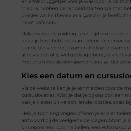
en ezelsbruggetjes voor je waardoor je de sto
theorie hebben behandeld starten we met het
precies welke theorie er al goed in je hoofd zi
moet oefenen.
Halverwege de middag is het tijd om je echte
goed je best hebt gedaan tijdens de cursus ben 
uur de tijd voor het examen. Heb je je exame
af te vragen of je wel geslaagd bent, je krijgt 
met ons hoge slagingspercentage zal dat zeker
Kies een datum en cursuslo
Via de website kan je je aanmelden voor de th
cursuslocaties. Wist je dat je bij ons ook een 
kan je kiezen uit verschillende locaties, zoals 
Heb je toch nog vragen of kom je er niet helemaa
antwoord bij de veelgestelde vragen. Staat je a
ons opnemen, door te bellen, een WhatsApp of m