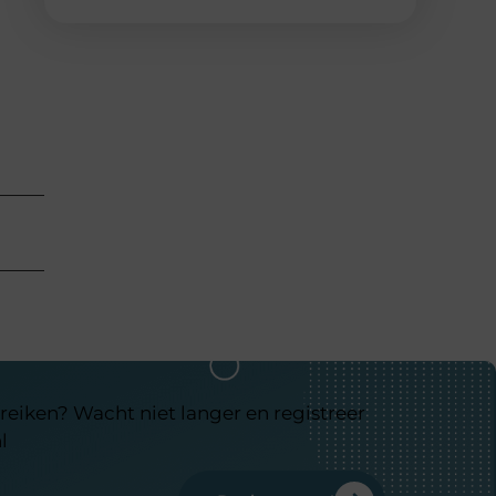
reiken? Wacht niet langer en registreer
l