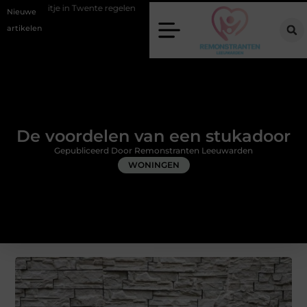
Twente regelen
Wat zero-click search betekent voor de toekomst van o
Nieuwe
artikelen
De voordelen van een stukadoor
Gepubliceerd Door Remonstranten Leeuwarden
WONINGEN