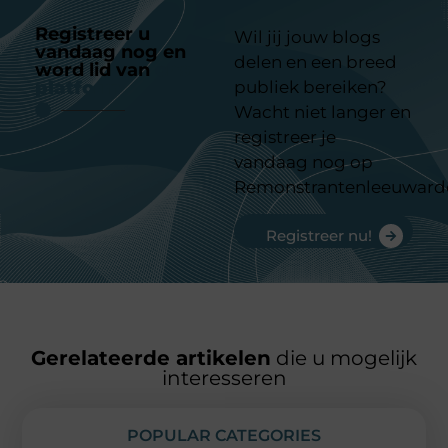
Registreer u
Wil jij jouw blogs
vandaag nog en
delen en een breed
word lid van
ons
platform
publiek bereiken?
Wacht niet langer en
registreer je
vandaag nog op
Remonstrantenleeuward
Registreer nu!
Gerelateerde artikelen
die u mogelijk
interesseren
POPULAR CATEGORIES