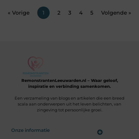
« Vorige
1
2
3
4
5
Volgende »
RemonstrantenLeeuwarden.nl – Waar geloof,
inspiratie en verbinding samenkomen.
Een verzameling van blogs en artikelen die een breed
scala aan onderwerpen uit het leven belichten, van
zingeving tot persoonlijke groei.
Onze informatie
Wat is een Linkbuilding Platform & Hoe Pak Jij het Goed Aan?
Verdien Geld met je Website: Alles wat je moet weten om online inkomsten te genereren