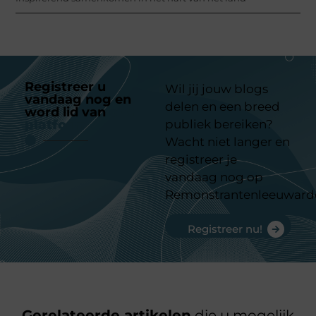
Registreer u
Wil jij jouw blogs
vandaag nog en
delen en een breed
word lid van
ons
platform
publiek bereiken?
Wacht niet langer en
registreer je
vandaag nog op
Remonstrantenleeuward
Registreer nu!
Gerelateerde artikelen
die u mogelijk