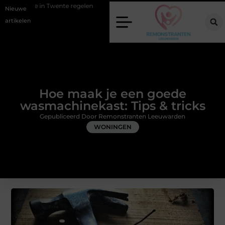
nte regelen
Wat zero-click search betekent voor de toekomst van onl
Nieuwe
artikelen
Hoe maak je een goede
wasmachinekast: Tips & tricks
Gepubliceerd Door Remonstranten Leeuwarden
WONINGEN