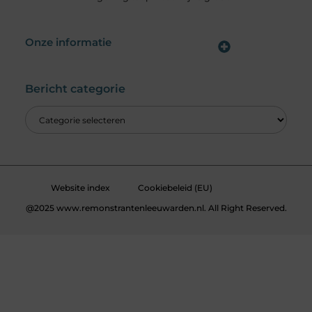
Onze informatie
Wat is een Linkbuilding Platform & Hoe Pak Jij het Goed Aan?
Verdien Geld met je Website: Alles wat je moet weten om online inkomsten te genereren
Bericht categorie
Website index
Cookiebeleid (EU)
@2025 www.remonstrantenleeuwarden.nl. All Right Reserved.