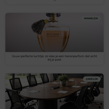
WINKELEN
Jouw perfecte luchtje: zo kies je een herenparfum dat echt
bij je past
ZAKELIJK