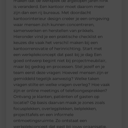
maken dat de werkplek de afgelopen jaren flink
is veranderd. Een kantoor moet daarom meer
zijn dan een rij bureaus. Met doordacht
kantoorinterieur design creëer je een omgeving
waar mensen zich kunnen concentreren,
samenwerken en herstellen van prikkels.
Hieronder vind je een praktische checklist en
keuzes die vaak het verschil maken bij een
kantoorrenovatie of herinrichting. Start met
een werkplekconcept dat past bij je dag Een
goed ontwerp begint niet bij projectmeubilair,
maar bij gedrag en processen. Stel jezelf en je
team eerst deze vragen: Hoeveel mensen zijn er
gemiddeld tegelijk aanwezig? Welke taken
vragen stilte en welke vragen overleg? Hoe vaak
zijn er online meetings of telefoongesprekken?
Ontvang je klanten, patiënten of gasten op
locatie? Op basis daarvan maak je zones zoals
focusplekken, overlegplekken, belplekken,
projecttafels en een informele
ontmoetingsruimte. Zo ontstaat een
werkplekconcept dat past bij jouw organisatie,