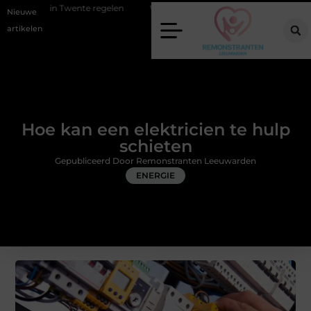
nte regelen
Wat zero-click search betekent voor de toekomst van onl
Nieuwe
artikelen
Hoe kan een elektricien te hulp
schieten
Gepubliceerd Door Remonstranten Leeuwarden
ENERGIE