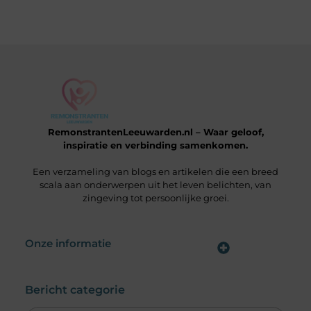
RemonstrantenLeeuwarden.nl – Waar geloof,
inspiratie en verbinding samenkomen.
Een verzameling van blogs en artikelen die een breed
scala aan onderwerpen uit het leven belichten, van
zingeving tot persoonlijke groei.
Onze informatie
Wat is een Linkbuilding Platform & Hoe Pak Jij het Goed Aan?
Verdien Geld met je Website: Alles wat je moet weten om online inkomsten te genereren
Bericht categorie