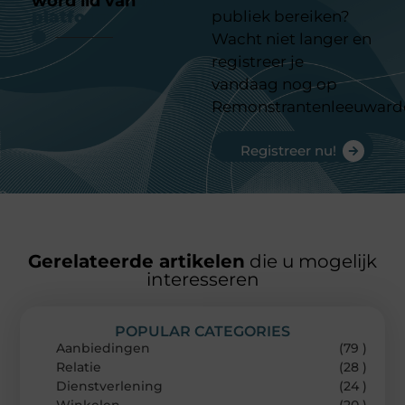
word lid van
ons
platform
publiek bereiken?
Wacht niet langer en
registreer je
vandaag nog op
Remonstrantenleeuward
Registreer nu!
Gerelateerde artikelen
die u mogelijk
interesseren
POPULAR CATEGORIES
Aanbiedingen
(79 )
Relatie
(28 )
Dienstverlening
(24 )