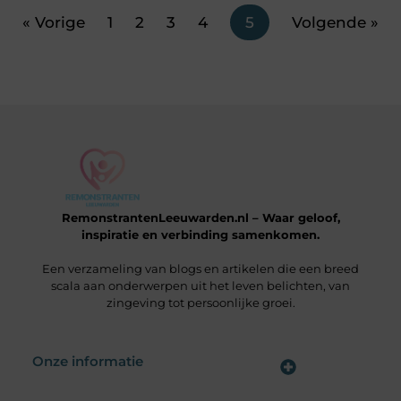
« Vorige
1
2
3
4
5
Volgende »
RemonstrantenLeeuwarden.nl – Waar geloof,
inspiratie en verbinding samenkomen.
Een verzameling van blogs en artikelen die een breed
scala aan onderwerpen uit het leven belichten, van
zingeving tot persoonlijke groei.
Onze informatie
Wat is een Linkbuilding Platform & Hoe Pak Jij het Goed Aan?
Verdien Geld met je Website: Alles wat je moet weten om online inkomsten te genereren