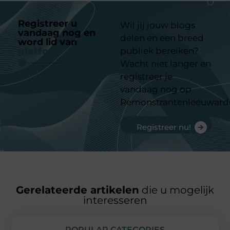
Registreer u
Wil jij jouw blogs
vandaag nog en
delen en een breed
word lid van
ons
platform
publiek bereiken?
Wacht niet langer en
registreer je
vandaag nog op
Remonstrantenleeuward
Registreer nu!
Gerelateerde artikelen
die u mogelijk
interesseren
POPULAR CATEGORIES