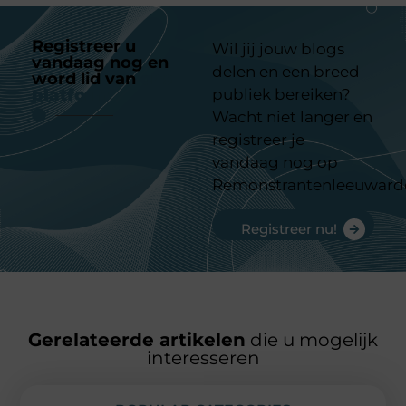
Registreer u
Wil jij jouw blogs
vandaag nog en
delen en een breed
word lid van
ons
platform
publiek bereiken?
Wacht niet langer en
registreer je
vandaag nog op
Remonstrantenleeuward
Registreer nu!
Gerelateerde artikelen
die u mogelijk
interesseren