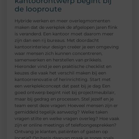
kantoorontwerp begint bij
de looproute
Hybride werken en meer overlegmomenten
maken dat de werkplek de afgelopen jaren flink
is veranderd. Een kantoor moet daarom meer
zijn dan een rij bureaus. Met doordacht
kantoorinterieur design creëer je een omgeving
waar mensen zich kunnen concentreren,
samenwerken en herstellen van prikkels.
Hieronder vind je een praktische checklist en
keuzes die vaak het verschil maken bij een
kantoorrenovatie of herinrichting. Start met
een werkplekconcept dat past bij je dag Een
goed ontwerp begint niet bij projectmeubilair,
maar bij gedrag en processen. Stel jezelf en je
team eerst deze vragen: Hoeveel mensen zijn er
gemiddeld tegelijk aanwezig? Welke taken
vragen stilte en welke vragen overleg? Hoe vaak
zijn er online meetings of telefoongesprekken?
Ontvang je klanten, patiënten of gasten op
locatie? Op basis daarvan maak je zones zoals