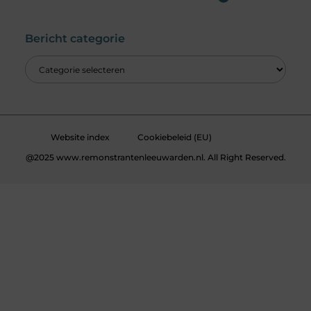
Wat is een Linkbuilding Platform & Hoe Pak Jij het Goed Aan?
Verdien Geld met je Website: Alles wat je moet weten om online inkomsten te genereren
Bericht categorie
Website index
Cookiebeleid (EU)
@2025 www.remonstrantenleeuwarden.nl. All Right Reserved.