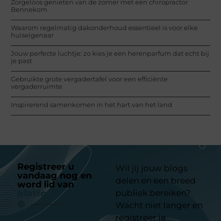
Zorgeloos genieten van de zomer met een chiropractor
Bennekom
Waarom regelmatig dakonderhoud essentieel is voor elke
huiseigenaar
Jouw perfecte luchtje: zo kies je een herenparfum dat echt bij
je past
Gebruikte grote vergadertafel voor een efficiënte
vergaderruimte
Inspirerend samenkomen in het hart van het land
Registreer u
Wil jij jouw blogs
vandaag nog en
delen en een breed
word lid van
ons
platform
publiek bereiken?
Wacht niet langer en
registreer je