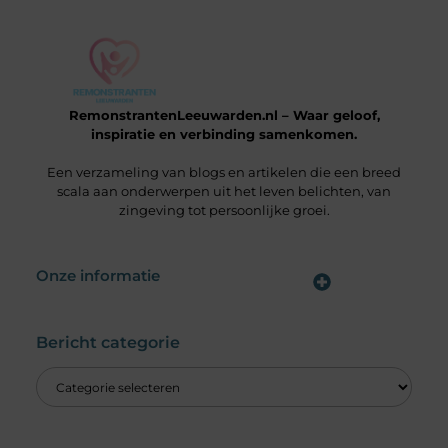
RemonstrantenLeeuwarden.nl – Waar geloof,
inspiratie en verbinding samenkomen.
Een verzameling van blogs en artikelen die een breed
scala aan onderwerpen uit het leven belichten, van
zingeving tot persoonlijke groei.
Onze informatie
Wat is een Linkbuilding Platform & Hoe Pak Jij het Goed Aan?
Verdien Geld met je Website: Alles wat je moet weten om online inkomsten te genereren
Bericht categorie