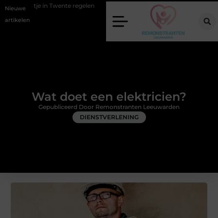
wente regelen
Wat zero-click search betekent voor de toekomst van o
Nieuwe
artikelen
Wat doet een elektricien?
Gepubliceerd Door Remonstranten Leeuwarden
DIENSTVERLENING