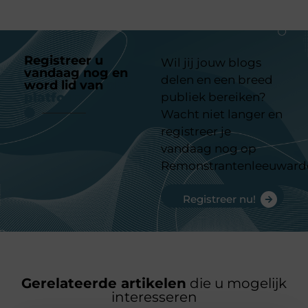
Registreer u
Wil jij jouw blogs
vandaag nog en
delen en een breed
word lid van
ons
platform
publiek bereiken?
Wacht niet langer en
registreer je
vandaag nog op
Remonstrantenleeuward
Registreer nu!
Gerelateerde artikelen
die u mogelijk
interesseren