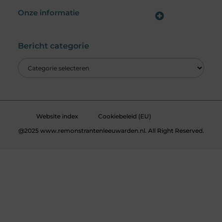
Onze informatie
Wat is een Linkbuilding Platform & Hoe Pak Jij het Goed Aan?
Verdien Geld met je Website: Alles wat je moet weten om online inkomsten te genereren
Bericht categorie
Website index
Cookiebeleid (EU)
@2025 www.remonstrantenleeuwarden.nl. All Right Reserved.