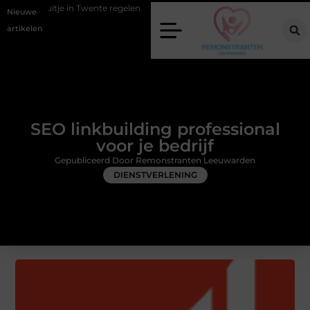
Twente regelen
Wat zero-click search betekent voor de toekomst van 
Nieuwe
artikelen
SEO linkbuilding professional
voor je bedrijf
Gepubliceerd Door Remonstranten Leeuwarden
DIENSTVERLENING