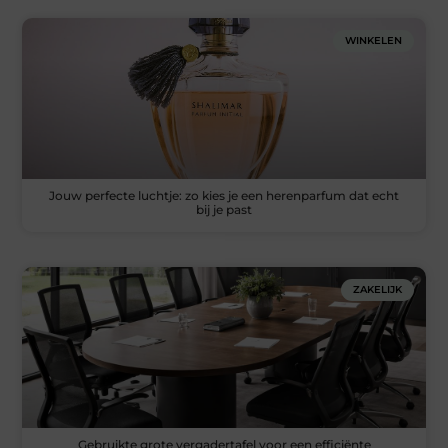
WINKELEN
Jouw perfecte luchtje: zo kies je een herenparfum dat echt
bij je past
ZAKELIJK
Gebruikte grote vergadertafel voor een efficiënte