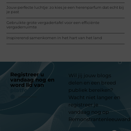
Jouw perfecte luchtje: zo kies je een herenparfum dat echt bij
je past
Gebruikte grote vergadertafel voor een efficiënte
vergaderruimte
Inspirerend samenkomen in het hart van het land
Registreer u
Wil jij jouw blogs
vandaag nog en
delen en een breed
word lid van
ons
platform
publiek bereiken?
Wacht niet langer en
registreer je
vandaag nog op
Remonstrantenleeuward