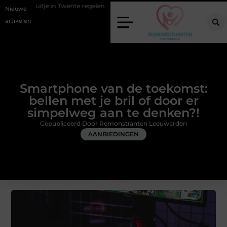
e in Twente regelen
Wat zero-click search betekent voor de toekomst 
Nieuwe
artikelen
Smartphone van de toekomst:
bellen met je bril of door er
simpelweg aan te denken?!
Gepubliceerd Door Remonstranten Leeuwarden
AANBIEDINGEN