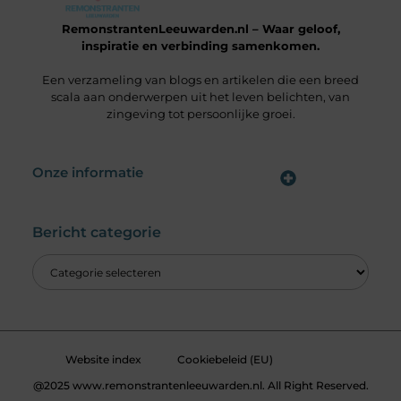
RemonstrantenLeeuwarden.nl – Waar geloof,
inspiratie en verbinding samenkomen.
Een verzameling van blogs en artikelen die een breed
scala aan onderwerpen uit het leven belichten, van
zingeving tot persoonlijke groei.
Onze informatie
Wat is een Linkbuilding Platform & Hoe Pak Jij het Goed Aan?
Verdien Geld met je Website: Alles wat je moet weten om online inkomsten te genereren
Bericht categorie
Website index
Cookiebeleid (EU)
@2025 www.remonstrantenleeuwarden.nl. All Right Reserved.