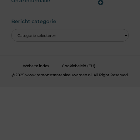
Onze informatie
Wat is een Linkbuilding Platform & Hoe Pak Jij het Goed Aan?
Verdien Geld met je Website: Alles wat je moet weten om online inkomsten te genereren
Bericht categorie
Website index
Cookiebeleid (EU)
@2025 www.remonstrantenleeuwarden.nl. All Right Reserved.