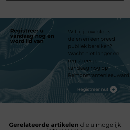
Registreer u
Wil jij jouw blogs
vandaag nog en
delen en een breed
word lid van
ons
platform
publiek bereiken?
Wacht niet langer en
registreer je
vandaag nog op
Remonstrantenleeuward
Registreer nu!
Gerelateerde artikelen
die u mogelijk