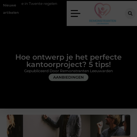
ente regelen
Wat zero-click search betekent voor de toekomst van onl
Nieuwe
artikelen
Hoe ontwerp je het perfecte
kantoorproject? 5 tips!
Gepubliceerd Door Remonstranten Leeuwarden
AANBIEDINGEN