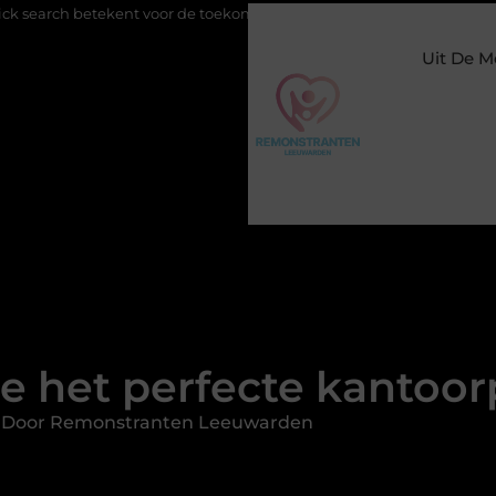
 voor de toekomst van online zichtbaarheid
Buitengesloten in 
Uit De M
 het perfecte kantoorp
d Door Remonstranten Leeuwarden