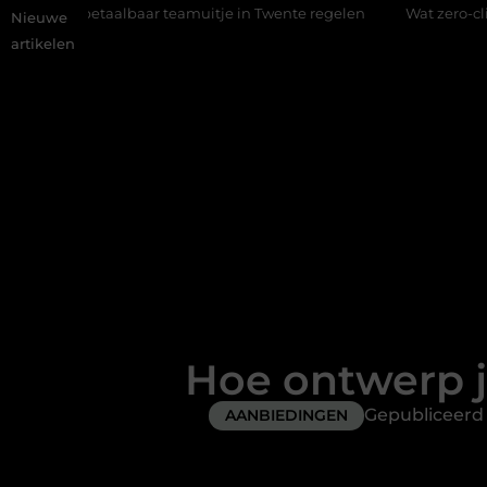
ar teamuitje in Twente regelen
Wat zero-click search betekent
Nieuwe
artikelen
Hoe ontwerp je
Gepubliceer
AANBIEDINGEN