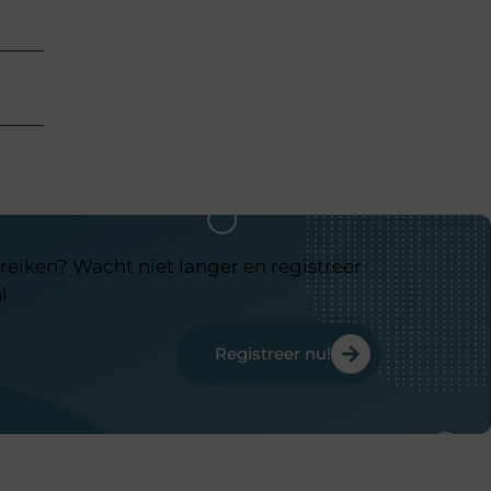
reiken? Wacht niet langer en registreer
l
Registreer nu!