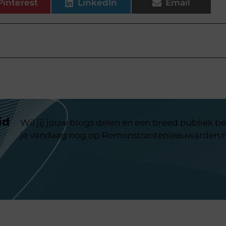
Pinterest
LinkedIn
Email
id
Wil jij jouw blogs delen en een breed publiek be
je vandaag nog op Remonstrantenleeuwarden.n