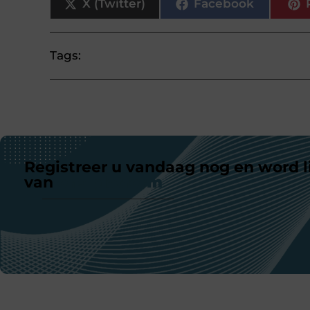
X (Twitter)
Facebook
Tags:
Registreer u vandaag nog en word l
van
ons platform