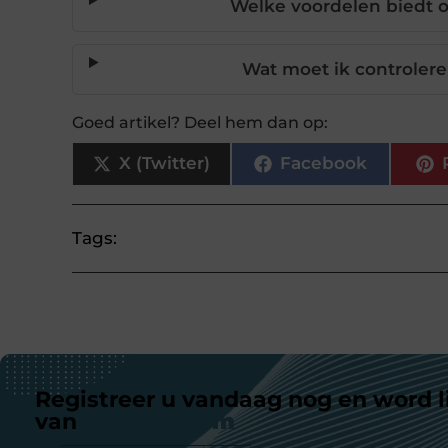
Welke voordelen biedt o
Wat moet ik controlere
Goed artikel? Deel hem dan op:
X (Twitter)
Facebook
Tags:
Registreer u vandaag nog en word l
van
ons platform