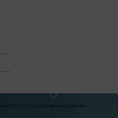
reiken? Wacht niet langer en registreer
l