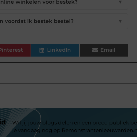
nline winkelen voor bestek?
▼
n voordat ik bestek bestel?
▼
Pinterest
LinkedIn
Email
id
Wil jij jouw blogs delen en een breed publiek be
je vandaag nog op Remonstrantenleeuwarden.n