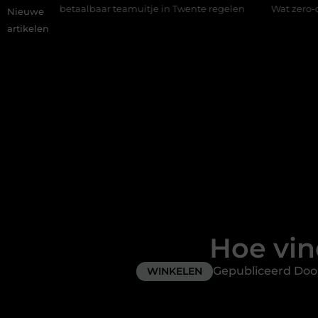
aalbaar teamuitje in Twente regelen
Wat zero-click search bet
Nieuwe
artikelen
Hoe vin
Gepubliceerd Do
WINKELEN