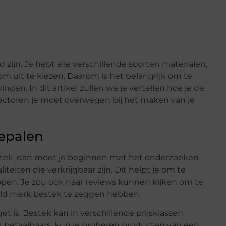
ijn. Je hebt alle verschillende soorten materialen,
om uit te kiezen. Daarom is het belangrijk om te
nden. In dit artikel zullen we je vertellen hoe je de
factoren je moet overwegen bij het maken van je
bepalen
bestek, dan moet je beginnen met het onderzoeken
teiten die verkrijgbaar zijn. Dit helpt je om te
kopen. Je zou ook naar reviews kunnen kijken om te
ld merk bestek te zeggen hebben.
t is. Bestek kan in verschillende prijsklassen
s betaalbaars, kun je proberen producten van een