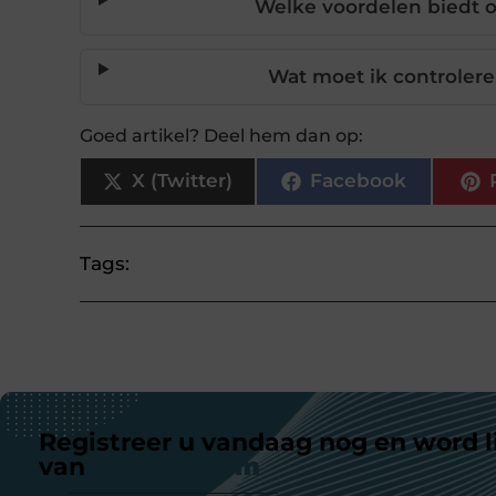
Welke voordelen biedt o
Wat moet ik controlere
Goed artikel? Deel hem dan op:
X (Twitter)
Facebook
Tags:
Registreer u vandaag nog en word l
van
ons platform