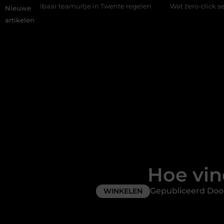
r teamuitje in Twente regelen
Wat zero-click search betekent
Nieuwe
artikelen
Hoe vin
Gepubliceerd Do
WINKELEN