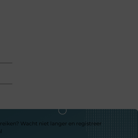
reiken? Wacht niet langer en registreer
l