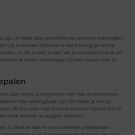
ijn. Je hebt alle verschillende soorten materialen,
om uit te kiezen. Daarom is het belangrijk om te
nden. In dit artikel zullen we je vertellen hoe je de
factoren je moet overwegen bij het maken van je
bepalen
bestek, dan moet je beginnen met het onderzoeken
teiten die verkrijgbaar zijn. Dit helpt je om te
kopen. Je zou ook naar reviews kunnen kijken om te
ld merk bestek te zeggen hebben.
t is. Bestek kan in verschillende prijsklassen
s betaalbaars, kun je proberen producten van een