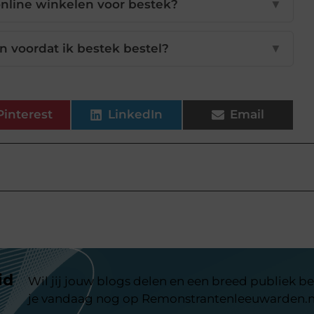
nline winkelen voor bestek?
▼
n voordat ik bestek bestel?
▼
Pinterest
LinkedIn
Email
id
Wil jij jouw blogs delen en een breed publiek be
je vandaag nog op Remonstrantenleeuwarden.n