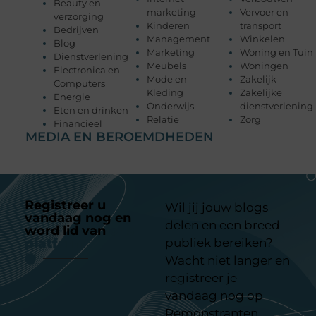
Beauty en
marketing
Vervoer en
verzorging
Kinderen
transport
Bedrijven
Management
Winkelen
Blog
Marketing
Woning en Tuin
Dienstverlening
Meubels
Woningen
Electronica en
Mode en
Zakelijk
Computers
Kleding
Zakelijke
Energie
Onderwijs
dienstverlening
Eten en drinken
Relatie
Zorg
Financieel
MEDIA EN BEROEMDHEDEN
Registreer u
Wil jij jouw blogs
vandaag nog en
delen en een breed
word lid van
ons
platform
publiek bereiken?
Wacht niet langer en
registreer je
vandaag nog op
Remonstranten