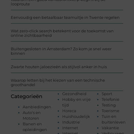
looproute
Eenvoudig een betaalbaar teamuitje in Twente regelen
Wat zero-click search betekent voor de toekomst van
online zichtbaarheid
Buitengesloten in Amsterdam? Zo kom je snel weer
binnen
Zwarte houten jaloezieën als stijlvol anker in huis
Waarop letten bij het kiezen van een technische
groothandel
Gezondheid
Sport
Categorieën
Hobby en vrije
Telefonie
tijd
Testing
Aanbiedingen
Horeca
Toerisme
Auto's en
Huishoudelijk
Tuin en
Motoren
Industrie
buitenleven
Banen en
Internet
Vakantie
opleidingen
Internet
Verbouwen