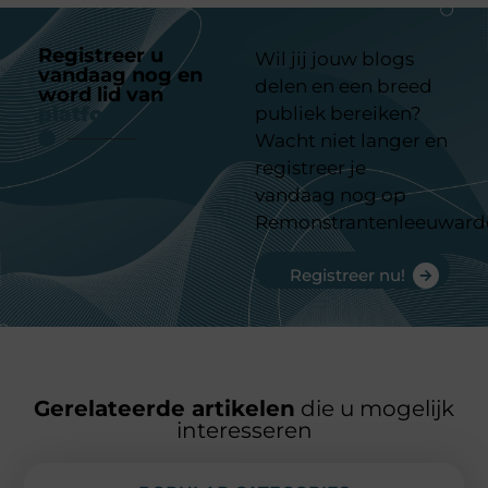
Registreer u
Wil jij jouw blogs
vandaag nog en
delen en een breed
word lid van
ons
platform
publiek bereiken?
Wacht niet langer en
registreer je
vandaag nog op
Remonstrantenleeuward
Registreer nu!
Gerelateerde artikelen
die u mogelijk
interesseren