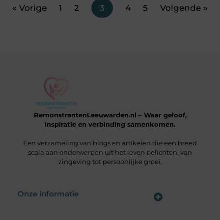
« Vorige
1
2
3
4
5
Volgende »
RemonstrantenLeeuwarden.nl – Waar geloof,
inspiratie en verbinding samenkomen.
Een verzameling van blogs en artikelen die een breed
scala aan onderwerpen uit het leven belichten, van
zingeving tot persoonlijke groei.
Onze informatie
Wat is een Linkbuilding Platform & Hoe Pak Jij het Goed Aan?
Verdien Geld met je Website: Alles wat je moet weten om online inkomsten te genereren