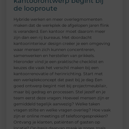
kantoorontwerp begint bij
de looproute
Hybride werken en meer overlegmomenten
maken dat de werkplek de afgelopen jaren flink
is veranderd. Een kantoor moet daarom meer
zijn dan een rij bureaus. Met doordacht
kantoorinterieur design creëer je een omgeving
waar mensen zich kunnen concentreren,
samenwerken en herstellen van prikkels.
Hieronder vind je een praktische checklist en
keuzes die vaak het verschil maken bij een
kantoorrenovatie of herinrichting. Start met
een werkplekconcept dat past bij je dag Een
goed ontwerp begint niet bij projectmeubilair,
maar bij gedrag en processen. Stel jezelf en je
team eerst deze vragen: Hoeveel mensen zijn er
gemiddeld tegelijk aanwezig? Welke taken
vragen stilte en welke vragen overleg? Hoe vaak
zijn er online meetings of telefoongesprekken?
Ontvang je klanten, patiënten of gasten op
locatie? Op basis daarvan maak je zones zoals