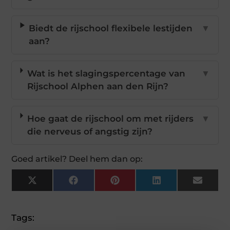
Biedt de rijschool flexibele lestijden
▼
aan?
Wat is het slagingspercentage van
▼
Rijschool Alphen aan den Rijn?
Hoe gaat de rijschool om met rijders
▼
die nerveus of angstig zijn?
Goed artikel? Deel hem dan op:
X
Facebook
Pinterest
LinkedIn
Email
(Twitter)
Tags: