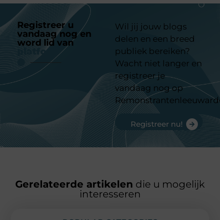
Registreer u
Wil jij jouw blogs
vandaag nog en
delen en een breed
word lid van
ons
platform
publiek bereiken?
Wacht niet langer en
registreer je
vandaag nog op
Remonstrantenleeuward
Registreer nu!
Gerelateerde artikelen
die u mogelijk
interesseren