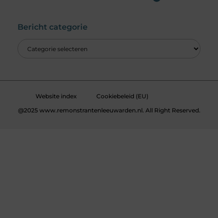
Wat is een Linkbuilding Platform & Hoe Pak Jij het Goed Aan?
Verdien Geld met je Website: Alles wat je moet weten om online inkomsten te genereren
Bericht categorie
Website index
Cookiebeleid (EU)
@2025 www.remonstrantenleeuwarden.nl. All Right Reserved.