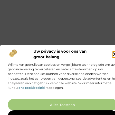
Uw privacy is voor ons van
groot belang
Wij maken gebruik van cookies en vergelijkbare technologieën om u
gebruikservaring te verbeteren en beter af te stemmen op uw
behoeften. Deze cookies kunnen voor diverse doeleinden worden
ingezet, zoals het aanbieden van gepersonaliseerde advertenties en h
analyseren van het gebruik van onze website. Voor meer informatie
kunt u
ons cookiebeleid
raadplegen.
Ga N
Alles Toestaan