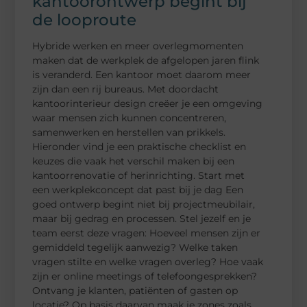
kantoorontwerp begint bij
de looproute
Hybride werken en meer overlegmomenten
maken dat de werkplek de afgelopen jaren flink
is veranderd. Een kantoor moet daarom meer
zijn dan een rij bureaus. Met doordacht
kantoorinterieur design creëer je een omgeving
waar mensen zich kunnen concentreren,
samenwerken en herstellen van prikkels.
Hieronder vind je een praktische checklist en
keuzes die vaak het verschil maken bij een
kantoorrenovatie of herinrichting. Start met
een werkplekconcept dat past bij je dag Een
goed ontwerp begint niet bij projectmeubilair,
maar bij gedrag en processen. Stel jezelf en je
team eerst deze vragen: Hoeveel mensen zijn er
gemiddeld tegelijk aanwezig? Welke taken
vragen stilte en welke vragen overleg? Hoe vaak
zijn er online meetings of telefoongesprekken?
Ontvang je klanten, patiënten of gasten op
locatie? Op basis daarvan maak je zones zoals