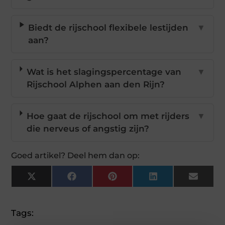
Biedt de rijschool flexibele lestijden
▼
aan?
Wat is het slagingspercentage van
▼
Rijschool Alphen aan den Rijn?
Hoe gaat de rijschool om met rijders
▼
die nerveus of angstig zijn?
Goed artikel? Deel hem dan op:
X
Facebook
Pinterest
LinkedIn
Email
(Twitter)
Tags: