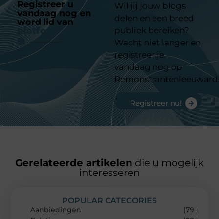
Registreer u
Wil jij jouw blogs
vandaag nog en
delen en een breed
word lid van
ons
platform
publiek bereiken?
Wacht niet langer en
registreer je
vandaag nog op
Remonstrantenleeuward
Registreer nu!
Gerelateerde artikelen
die u mogelijk
interesseren
POPULAR CATEGORIES
Aanbiedingen
(79 )