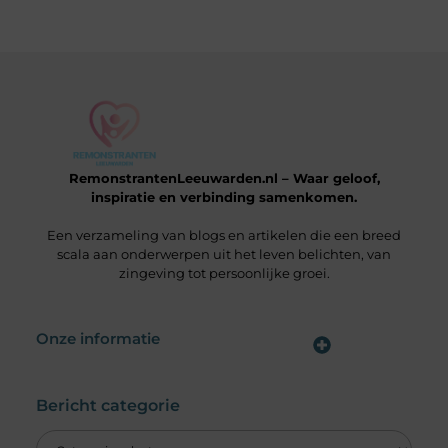
RemonstrantenLeeuwarden.nl – Waar geloof,
inspiratie en verbinding samenkomen.
Een verzameling van blogs en artikelen die een breed
scala aan onderwerpen uit het leven belichten, van
zingeving tot persoonlijke groei.
Onze informatie
Wat is een Linkbuilding Platform & Hoe Pak Jij het Goed Aan?
Verdien Geld met je Website: Alles wat je moet weten om online inkomsten te genereren
Bericht categorie