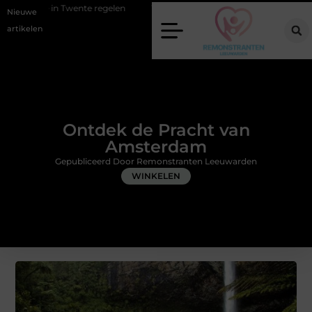
te regelen
Wat zero-click search betekent voor de toekomst van onlin
Nieuwe
artikelen
Ontdek de Pracht van
Amsterdam
Gepubliceerd Door Remonstranten Leeuwarden
WINKELEN