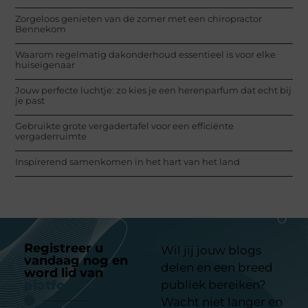
Zorgeloos genieten van de zomer met een chiropractor
Bennekom
Waarom regelmatig dakonderhoud essentieel is voor elke
huiseigenaar
Jouw perfecte luchtje: zo kies je een herenparfum dat echt bij
je past
Gebruikte grote vergadertafel voor een efficiënte
vergaderruimte
Inspirerend samenkomen in het hart van het land
Registreer u
Wil jij jouw blogs
vandaag nog en
delen en een breed
word lid van
ons
platform
publiek bereiken?
Wacht niet langer en