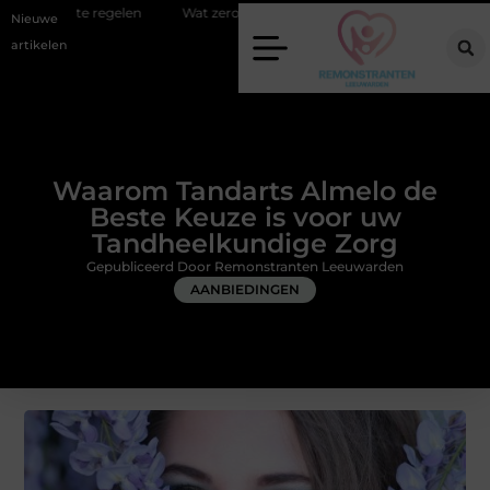
n
Wat zero-click search betekent voor de toekomst van online zichtba
Nieuwe
artikelen
Waarom Tandarts Almelo de
Beste Keuze is voor uw
Tandheelkundige Zorg
Gepubliceerd Door Remonstranten Leeuwarden
AANBIEDINGEN