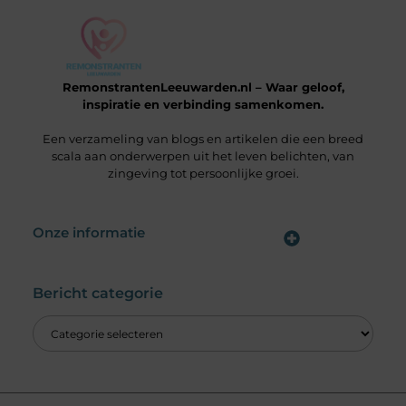
RemonstrantenLeeuwarden.nl – Waar geloof,
inspiratie en verbinding samenkomen.
Een verzameling van blogs en artikelen die een breed
scala aan onderwerpen uit het leven belichten, van
zingeving tot persoonlijke groei.
Onze informatie
Wat is een Linkbuilding Platform & Hoe Pak Jij het Goed Aan?
Verdien Geld met je Website: Alles wat je moet weten om online inkomsten te genereren
Bericht categorie