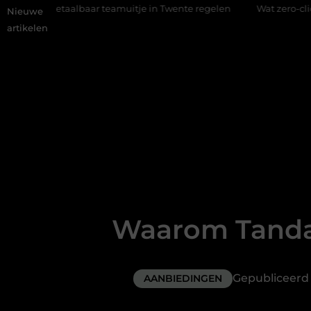
aar teamuitje in Twente regelen
Wat zero-click search beteke
Nieuwe
artikelen
Waarom Tandar
Gepubliceer
AANBIEDINGEN