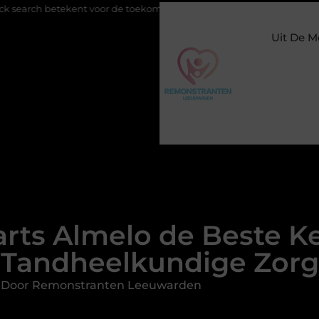
nt voor de toekomst van online zichtbaarheid
Buitengesloten in
Uit De M
ts Almelo de Beste Ke
Tandheelkundige Zorg
d Door Remonstranten Leeuwarden