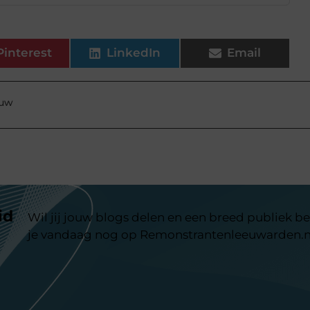
Pinterest
LinkedIn
Email
ouw
id
Wil jij jouw blogs delen en een breed publiek be
je vandaag nog op Remonstrantenleeuwarden.n