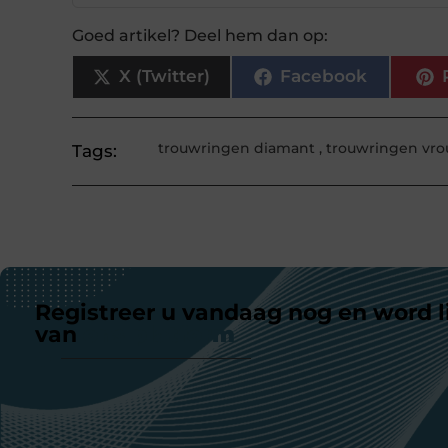
Goed artikel? Deel hem dan op:
X (Twitter)
Facebook
trouwringen diamant
,
trouwringen vr
Tags:
Registreer u vandaag nog en word l
van
ons platform