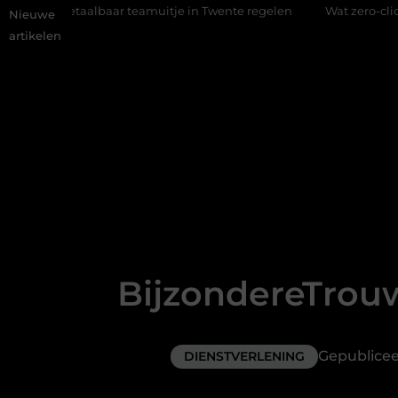
lbaar teamuitje in Twente regelen
Wat zero-click search betek
Nieuwe
artikelen
BijzondereTrouw
Gepublice
DIENSTVERLENING