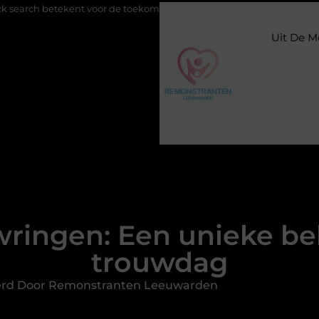
ent voor de toekomst van online zichtbaarheid
Buitengesloten 
Uit De M
ringen: Een unieke bele
trouwdag
erd Door Remonstranten Leeuwarden