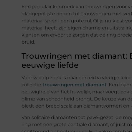
Een populair kenmerk van trouwringen voor vro
gladgepolijste ringen tot trouwringen met ver
materiaal speelt een grote rol. Of je nu kiest v
materiaal heeft zijn eigen charme en uitstra
klanten om ervoor te zorgen dat de ring precies
bruid.
Trouwringen met diamant: 
eeuwige liefde
Voor wie op zoek is naar een extra vleugje lux
collectie
trouwringen met diamant
. Een diam
eeuwigheid van het huwelijk, maar voegt ook 
glimp van schoonheid brengt. De keuze van de
biedt een breed scala aan diamantvormen en -st
Van solitaire diamanten tot pavé-gezet, de mog
ring met één grote centrale diamant, of juist
schitterend geheel vormen. Het vakmanschap 