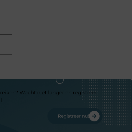
reiken? Wacht niet langer en registreer
l
Registreer nu!