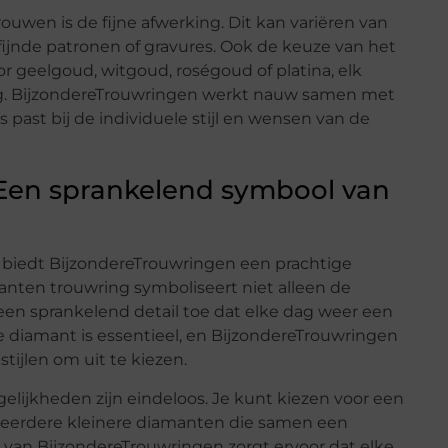
uwen is de fijne afwerking. Dit kan variëren van
fijnde patronen of gravures. Ook de keuze van het
oor geelgoud, witgoud, roségoud of platina, elk
ling. BijzondereTrouwringen werkt nauw samen met
 past bij de individuele stijl en wensen van de
Een sprankelend symbool van
e, biedt BijzondereTrouwringen een prachtige
anten trouwring symboliseert niet alleen de
een sprankelend detail toe dat elke dag weer een
 diamant is essentieel, en BijzondereTrouwringen
ijlen om uit te kiezen.
elijkheden zijn eindeloos. Je kunt kiezen voor een
 meerdere kleinere diamanten die samen een
van BijzondereTrouwringen zorgt ervoor dat elke