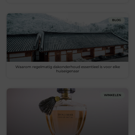
BLOG
Waarom regelmatig dakonderhoud essentieel is voor elke
huiseigenaar
WINKELEN