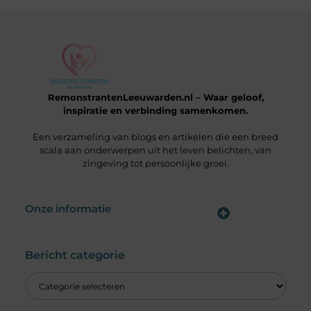
RemonstrantenLeeuwarden.nl – Waar geloof,
inspiratie en verbinding samenkomen.
Een verzameling van blogs en artikelen die een breed
scala aan onderwerpen uit het leven belichten, van
zingeving tot persoonlijke groei.
Onze informatie
Wat is een Linkbuilding Platform & Hoe Pak Jij het Goed Aan?
Verdien Geld met je Website: Alles wat je moet weten om online inkomsten te genereren
Bericht categorie