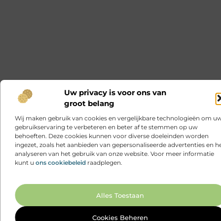
Uw privacy is voor ons van
groot belang
Wij maken gebruik van cookies en vergelijkbare technologieën om u
gebruikservaring te verbeteren en beter af te stemmen op uw
behoeften. Deze cookies kunnen voor diverse doeleinden worden
ingezet, zoals het aanbieden van gepersonaliseerde advertenties en h
analyseren van het gebruik van onze website. Voor meer informatie
kunt u
ons cookiebeleid
raadplegen.
Ga N
Alles Toestaan
Cookies Beheren