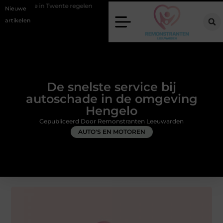
wente regelen
Wat zero-click search betekent voor de toekomst van o
Nieuwe
artikelen
De snelste service bij
autoschade in de omgeving
Hengelo
Gepubliceerd Door Remonstranten Leeuwarden
AUTO'S EN MOTOREN