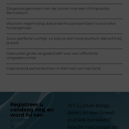
Zorgeloos genieten van de zomer met een chiropractor
Bennekom
Waarom regelmatig dakonderhoud essentieel is voor elke
huiseigenaar
Jouw perfecte luchtje: zo kies je een herenparfum dat echt bij
je past
Gebruikte grote vergadertafel voor een efficiënte
vergaderruimte
Inspirerend samenkomen in het hart van het land
Registreer u
Wil jij jouw blogs
vandaag nog en
delen en een breed
word lid van
ons
platform
publiek bereiken?
Wacht niet langer en