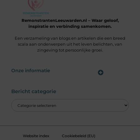
RemonstrantenLeeuwarden.nl – Waar geloof,
inspiratie en verbinding samenkomen.
Een verzameling van blogs en artikelen die een breed
scala aan onderwerpen uit het leven belichten, van
zingeving tot persoonlijke groei.
Onze informatie
Wat is een Linkbuilding Platform & Hoe Pak Jij het Goed Aan?
Verdien Geld met je Website: Alles wat je moet weten om online inkomsten te genereren
Bericht categorie
Website index
Cookiebeleid (EU)