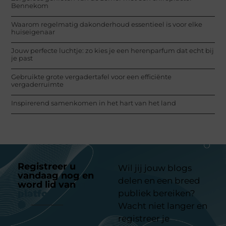
Bennekom
Waarom regelmatig dakonderhoud essentieel is voor elke
huiseigenaar
Jouw perfecte luchtje: zo kies je een herenparfum dat echt bij
je past
Gebruikte grote vergadertafel voor een efficiënte
vergaderruimte
Inspirerend samenkomen in het hart van het land
Registreer u
Wil jij jouw blogs
vandaag nog en
delen en een breed
word lid van
ons
platform
publiek bereiken?
Wacht niet langer en
registreer je