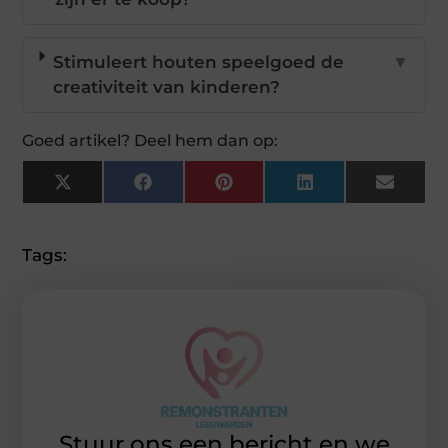
Stimuleert houten speelgoed de
▼
creativiteit van kinderen?
Goed artikel? Deel hem dan op:
X
Facebook
Pinterest
LinkedIn
Email
(Twitter)
Tags:
Stuur ons een bericht en we