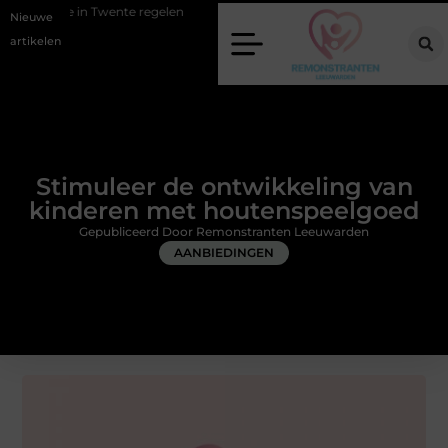
ente regelen
Wat zero-click search betekent voor de toekomst van on
Nieuwe
artikelen
Stimuleer de ontwikkeling van
kinderen met houtenspeelgoed
Gepubliceerd Door Remonstranten Leeuwarden
AANBIEDINGEN